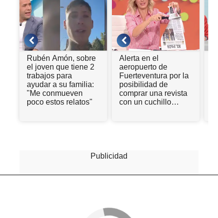
Rubén Amón, sobre
Alerta en el
Y
el joven que tiene 2
aeropuerto de
p
trabajos para
Fuerteventura por la
e
ayudar a su familia:
posibilidad de
e
"Me conmueven
comprar una revista
poco estos relatos"
con un cuchillo
antes de embarcar