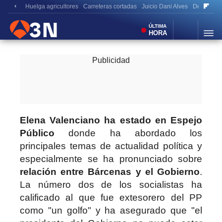
Huelga agricultores
Carreteras cortadas
Juicio Dani Alves
Derrumbe 
Antena
Noticias
3
ÚLTIMA
HORA
Elena Valenciano ha estado en Espejo
Público
donde ha abordado los
principales temas de actualidad política y
especialmente se ha pronunciado sobre
relación entre Bárcenas y el Gobierno
.
La número dos de los socialistas ha
calificado al que fue extesorero del PP
como "un golfo" y ha asegurado que "el