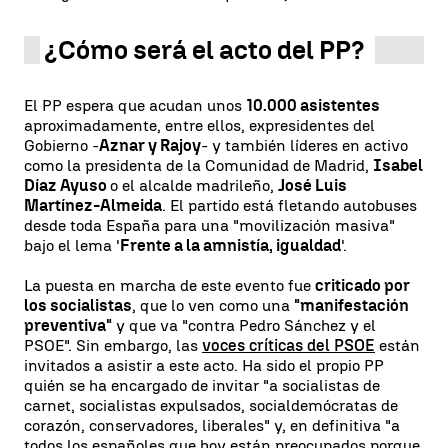
¿Cómo será el acto del PP?
El PP espera que acudan unos
10.000 asistentes
aproximadamente, entre ellos, expresidentes del
Gobierno -
Aznar y Rajoy
- y también líderes en activo
como la presidenta de la Comunidad de Madrid,
Isabel
Díaz Ayuso
o el alcalde madrileño,
José Luis
Martínez-Almeida
. El partido está fletando autobuses
desde toda España para una "movilización masiva"
bajo el lema '
Frente a la amnistía, igualdad
'.
La puesta en marcha de este evento fue
criticado por
los socialistas
, que lo ven como una
"manifestación
preventiva"
y que va "contra Pedro Sánchez y el
PSOE". Sin embargo, las
voces críticas del PSOE
están
invitados a asistir a este acto. Ha sido el propio PP
quién se ha encargado de invitar "a socialistas de
carnet, socialistas expulsados, socialdemócratas de
corazón, conservadores, liberales" y, en definitiva "a
todos los españoles que hoy están preocupados porque