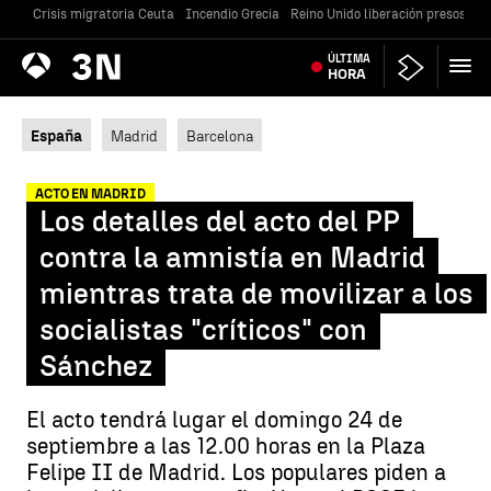
Crisis migratoria Ceuta
Incendio Grecia
Reino Unido liberación presos
Gu
Antena
ÚLTIMA
Noticias
3
HORA
España
Madrid
Barcelona
ACTO EN MADRID
Los detalles del acto del PP
contra la amnistía en Madrid
mientras trata de movilizar a los
socialistas "críticos" con
Sánchez
El acto tendrá lugar el domingo 24 de
septiembre a las 12.00 horas en la Plaza
Felipe II de Madrid. Los populares piden a