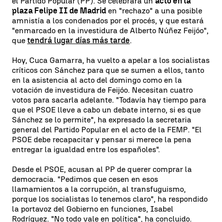
el Partido Popular (PP). Se celebrará un
acto en la
plaza Felipe II de Madrid
en "rechazo" a una posible
amnistía a los condenados por el procés, y que estará
"enmarcado en la investidura de Alberto Núñez Feijóo",
que
tendrá lugar días más tarde
.
Hoy, Cuca Gamarra, ha vuelto a apelar a los socialistas
críticos con Sánchez para que se sumen a ellos, tanto
en la asistencia al acto del domingo como en la
votación de investidura de Feijóo. Necesitan cuatro
votos para sacarla adelante. "Todavía hay tiempo para
que el PSOE lleve a cabo un debate interno, si es que
Sánchez se lo permite", ha expresado la secretaria
general del Partido Popular en el acto de la FEMP. "El
PSOE debe recapacitar y pensar si merece la pena
entregar la igualdad entre los españoles".
Desde el PSOE, acusan al PP de querer comprar la
democracia. "Pedimos que cesen en esos
llamamientos a la corrupción, al transfuguismo,
porque los socialistas lo tenemos claro", ha respondido
la portavoz del Gobierno en funciones, Isabel
Rodríguez. "No todo vale en política", ha concluido.