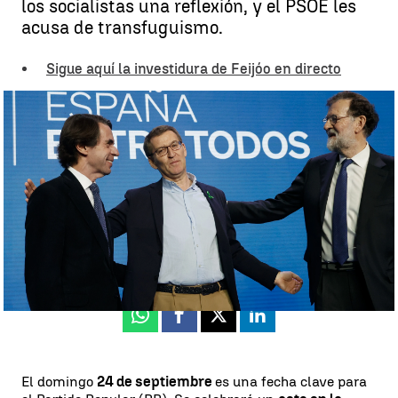
los socialistas una reflexión, y el PSOE les
acusa de transfuguismo.
Sigue aquí la investidura de Feijóo en directo
Los detalles del acto del PP contra la amnistía en Madrid |
Alicia
Plaza
Rosario Miñano
Actualizado:
23 de septiembre de 2023, 18:48
Publicado:
22 de septiembre de 2023, 17:21
Whatsapp
Facebook
X
Linkedin
El domingo
24 de septiembre
es una fecha clave para