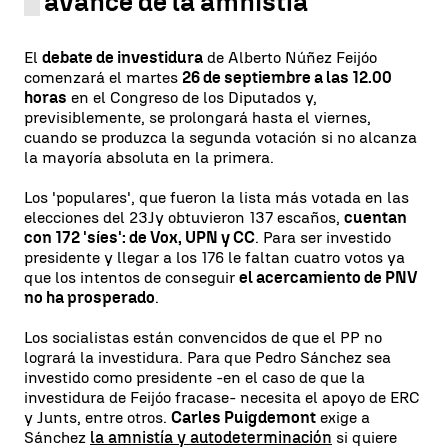
avance de la amnistía
El
debate de investidura
de Alberto Núñez Feijóo
comenzará el martes
26 de septiembre a las 12.00
horas
en el Congreso de los Diputados y,
previsiblemente, se prolongará hasta el viernes,
cuando se produzca la segunda votación si no alcanza
la mayoría absoluta en la primera.
Los 'populares', que fueron la lista más votada en las
elecciones del 23Jy obtuvieron 137 escaños,
cuentan
con 172 'síes': de Vox, UPN y CC
. Para ser investido
presidente y llegar a los 176 le faltan cuatro votos ya
que los intentos de conseguir
el acercamiento de PNV
no ha prosperado
.
Los socialistas están convencidos de que el PP no
logrará la investidura. Para que Pedro Sánchez sea
investido como presidente -en el caso de que la
investidura de Feijóo fracase- necesita el apoyo de ERC
y Junts, entre otros.
Carles Puigdemont
exige a
Sánchez
la amnistía y autodeterminación
si quiere