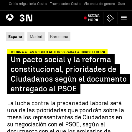
Crisis migratoria Ceuta
Trump sobre Ceuta
Violencia de género
Guerra U
Antena
ÚLTIMA
Noticias
3
HORA
España
Madrid
Barcelona
DE CARA A LAS NEGOCIACIONES PARA LA INVESTIDURA
Un pacto social y la reforma
constitucional, prioridades de
Ciudadanos según el documento
entregado al PSOE
La lucha contra la precariedad laboral será
una de las prioridades que pondrán sobre la
mesa los representantes de Ciudadanos en
su negociación con el PSOE, según el
documento con el que los emisarios de