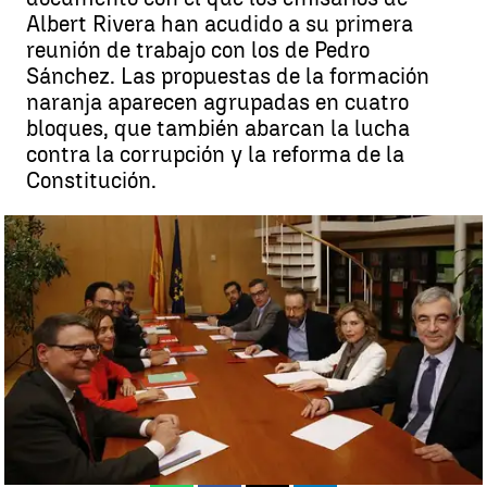
Albert Rivera han acudido a su primera
reunión de trabajo con los de Pedro
Sánchez. Las propuestas de la formación
naranja aparecen agrupadas en cuatro
bloques, que también abarcan la lucha
contra la corrupción y la reforma de la
Constitución.
Un pacto social y la reforma constitucional, prioridades de
Ciudadanos según el documento entregado al PSOE |
Agencias
Madrid
Agencias
Publicado:
05 de febrero de 2016, 21:07
Whatsapp
Facebook
X
Linkedin