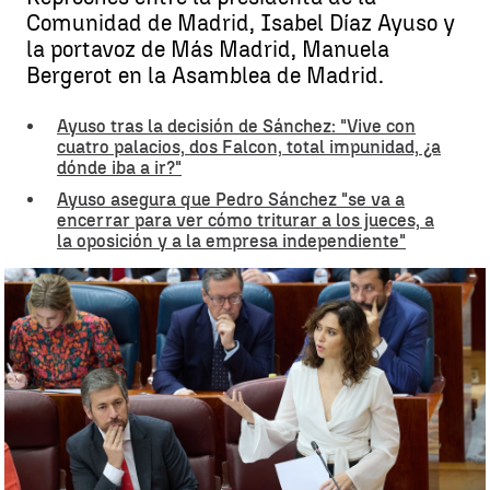
Comunidad de Madrid, Isabel Díaz Ayuso y
la portavoz de Más Madrid, Manuela
Bergerot en la Asamblea de Madrid.
Ayuso tras la decisión de Sánchez: "Vive con
cuatro palacios, dos Falcon, total impunidad, ¿a
dónde iba a ir?"
Ayuso asegura que Pedro Sánchez "se va a
encerrar para ver cómo triturar a los jueces, a
la oposición y a la empresa independiente"
Asamblea de Madrid |
Europa Press
Rosario Miñano
Publicado:
30 de abril de 2024, 13:39