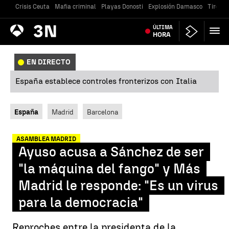
Crisis Ceuta
Mafia criminal
Playas Donosti
Explosión Damasco
Tiroteo
Antena
ÚLTIMA
Noticias
3
HORA
EN DIRECTO
España establece controles fronterizos con Italia
España
Madrid
Barcelona
ASAMBLEA MADRID
Ayuso acusa a Sánchez de ser
"la máquina del fango" y Más
Madrid le responde: "Es un virus
para la democracia"
Reproches entre la presidenta de la