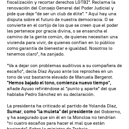
fiscalización y recortar derechos LGTBI". Reclama la
renovación del Consejo General del Poder Judicial y
pide que deje "de ser un club de élite". " Aquí hay una
disputa sobre el futuro de nuestra democracia. O se
convierte en el cortijo de los que se creen que el poder
les pertenece por gracia divina, o se ensancha el
camino de la gente común, de quienes necesitan una
vivienda para vivir, de quienes confían en lo público
como garantía de bienestar e igualdad. Nosotros lo
tenemos claro", ha zanjado.
"Va a dejar con problemas auditivos a su compañera de
escaño", decía Díaz Ayuso ante los reproches en un
tono de voz bastante elevado de Manuela Bergerot.
"Hemos bajado el tono, comienza nuevo tiempo",
añade Ayuso refiriéndose al "punto y aparte" del que
hablaba Pedro Sánchez en su declaración.
La presidenta ha criticado al partido de Yolanda Díaz,
Sumar
,
como "la muleta" del presidente
del Gobierno,
y ha asegurado que sin él en la Moncloa no tendrían
"ni cuatro escaños para hacer el mal que están
haciendo". Sobre la ministra de Trabajo.