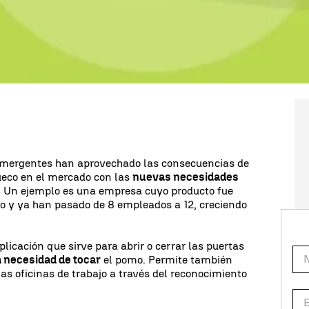
or
coronavirus
y la propagación de la pandemia ha
a mayoría de los sectores económicos. Las
 sanitarias
ha obligado al cierre de muchos
rma a severa a muchos sectores como el turismo y
 empresas logran
no solo mantenerse sino crecer
mergentes han aprovechado las consecuencias de
eco en el mercado con las
nuevas necesidades
. Un ejemplo es una empresa cuyo producto fue
 y ya han pasado de 8 empleados a 12, creciendo
licación que sirve para abrir o cerrar las puertas
a necesidad de tocar
el pomo. Permite también
 las oficinas de trabajo a través del reconocimiento