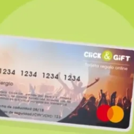
Whatsapp
Facebook
X
Linkedin
s españolas
han encontrado nichos de mercado
avirus. Las 'startup'
crecen alrededor del 40%
 a nuestro país.