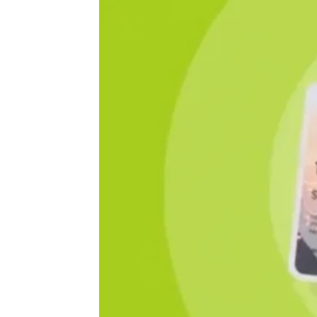
España
Antena 3 Noticias
Publicado:
29 de noviembre de 2020, 18:49
Algunas
empresas emergente
debido a la expansión del coron
desde la llegada de la covid-19