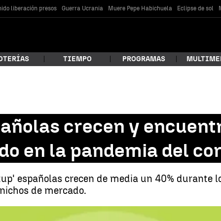
ido liberación presos
Guerra Ucrania
Muere Pepe Habichuela
Eclipse de sol
OTERÍAS
TIEMPO
PROGRAMAS
MULTIME
 estás buscando?
spañolas crecen y encuen
do en la pandemia del co
tup' españolas crecen de media un 40% durante l
 nichos de mercado.
car
Las 'startup' españolas crecen y encuentran nuevos nichos de mercado en l