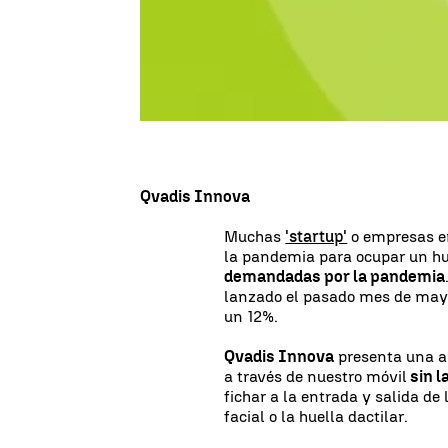
El aumento de los contagios p
provocado la paralización de l
aplicación de las
restricciones
comercios y ha afectado de fo
la restauración, pero algunas
en tiempos de pandemia.
Qvadis Innova
Muchas
'startup'
o empresas e
la pandemia para ocupar un hu
demandadas por la pandemia
lanzado el pasado mes de mayo
un 12%.
Qvadis Innova
presenta una ap
a través de nuestro móvil
sin l
fichar a la entrada y salida de
facial o la huella dactilar.