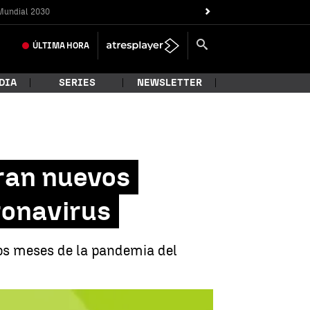
Mundial 2030
ÚLTIMA
HORA
DIA
SERIES
NEWSLETTER
tran nuevos
ronavirus
os meses de la pandemia del
a pandemia del coronavirus |
Informativos Antena 3