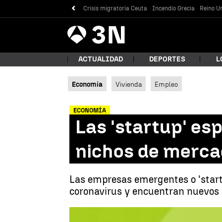
Crisis migratoria Ceuta
Incendio Grecia
Reino Un
Antena
Noticias
3
ACTUALIDAD
DEPORTES
L
Economía
Vivienda
Empleo
¿Qué
ECONOMÍA
Las 'startup' e
nichos de merca
Las empresas emergentes o 'star
coronavirus y encuentran nuevos
Bus