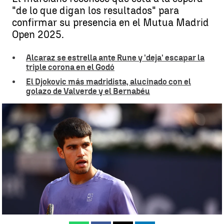
"de lo que digan los resultados" para
confirmar su presencia en el Mutua Madrid
Open 2025.
Alcaraz se estrella ante Rune y 'deja' escapar la
triple corona en el Godó
El Djokovic más madridista, alucinado con el
golazo de Valverde y el Bernabéu
En el aire la presencia de Carlos Alcaraz en el Mutua Madrid Open
2025 |
Efe
Guillermo F. Lascoiti
Publicado:
23 de abril de 2025, 12:51