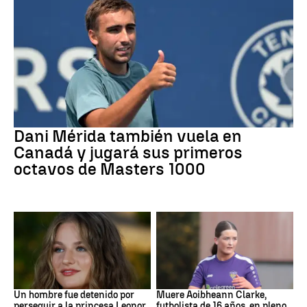
Tenis
Dani Mérida también vuela en
Canadá y jugará sus primeros
octavos de Masters 1000
Mundial 2026
Fútbol
Un hombre fue detenido por
Muere Aoibheann Clarke,
perseguir a la princesa Leonor
futbolista de 16 años, en pleno