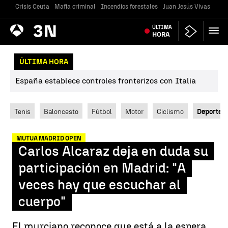
Crisis Ceuta
Mafia criminal
Incendios forestales
Juan Jesús Vivas
Vivi
Antena
ÚLTIMA
Noticias
3
HORA
ÚLTIMA HORA
España establece controles fronterizos con Italia
Tenis
Baloncesto
Fútbol
Motor
Ciclismo
Deportes
MUTUA MADRID OPEN
Carlos Alcaraz deja en duda su
participación en Madrid: "A
veces hay que escuchar al
cuerpo"
El murciano reconoce que está a la espera