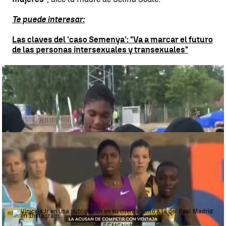
Te puede interesar:
Las claves del 'caso Semenya': "Va a marcar el futuro
de las personas intersexuales y transexuales"
Las claves del 'caso Semenya': "Va a marcar el futuro de las
personas intersexuales y transexuales" |
Las claves del 'caso
Semenya': "Va a marcar el futuro de las personas intersexuales y
transexuales"
El debate en torno a Semenya: El TAS le obliga a
medicarse para reducir su nivel de testosterona
El debate en torno a Semenya: El TAS le obliga a medicarse para
reducir su nivel de testosterona |
El debate en torno a Semenya: El
TAS le obliga a medicarse para reducir su nivel de testosterona
Vinicius renueva con el Real Madrid
hasta 2032: "6 años más y para
siempre"