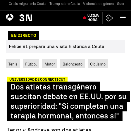
Crisis migratoria Ceuta
Trump sobre Ceuta
Violencia de género
Guerra U
Antena
ÚLTIMA
Noticias
3
HORA
EN DIRECTO
Felipe VI prepara una visita histórica a Ceuta
Tenis
Fútbol
Motor
Baloncesto
Ciclismo
UNIVERSIDAD DE CONNECTICUT
Dos atletas transgénero
suscitan debate en EE.UU. por su
superioridad: "Si completan una
terapia hormonal, entonces sí"
Terry y Andraya son dos atletas