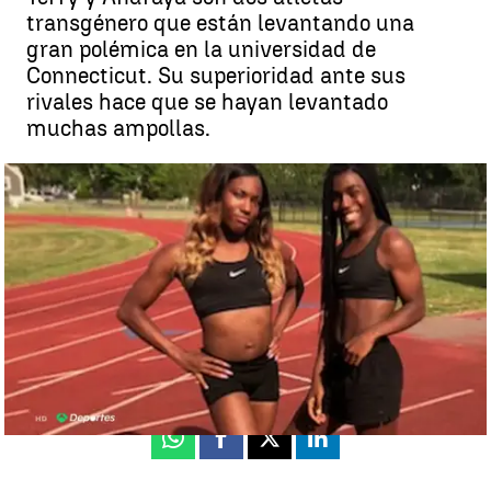
transgénero que están levantando una
gran polémica en la universidad de
Connecticut. Su superioridad ante sus
rivales hace que se hayan levantado
muchas ampollas.
Dos atletas transgénero suscitan debate en EE.UU. por su
superioridad: "Si completan una terapia hormonal, entonces sí" |
Antena 3
Madrid
Antena 3 Noticias
Publicado:
26 de febrero de 2019, 15:47
Whatsapp
Facebook
X
Linkedin