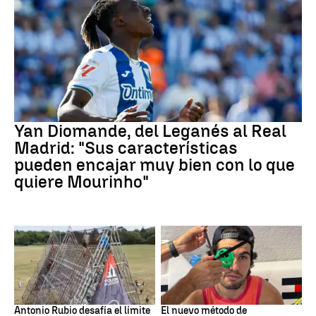
Real Madrid
Yan Diomande, del Leganés al Real
Madrid: "Sus características
pueden encajar muy bien con lo que
quiere Mourinho"
Ultraviking
Tenis
Antonio Rubio desafía el límite
El nuevo método de