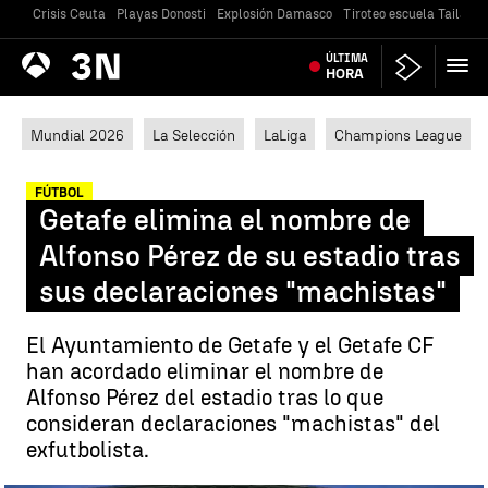
Crisis Ceuta
Playas Donosti
Explosión Damasco
Tiroteo escuela Tailandi
Antena
ÚLTIMA
Noticias
3
HORA
Mundial 2026
La Selección
LaLiga
Champions League
FÚTBOL
Getafe elimina el nombre de
Alfonso Pérez de su estadio tras
sus declaraciones "machistas"
El Ayuntamiento de Getafe y el Getafe CF
han acordado eliminar el nombre de
Alfonso Pérez del estadio tras lo que
consideran declaraciones "machistas" del
exfutbolista.