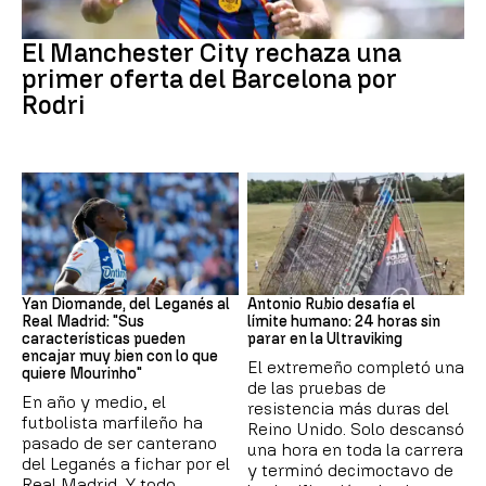
Fútbol
El Manchester City rechaza una
primer oferta del Barcelona por
Rodri
Real Madrid
Ultraviking
Yan Diomande, del Leganés al
Antonio Rubio desafía el
Real Madrid: "Sus
límite humano: 24 horas sin
características pueden
parar en la Ultraviking
encajar muy bien con lo que
El extremeño completó una
quiere Mourinho"
de las pruebas de
En año y medio, el
resistencia más duras del
futbolista marfileño ha
Reino Unido. Solo descansó
pasado de ser canterano
una hora en toda la carrera
del Leganés a fichar por el
y terminó decimoctavo de
Real Madrid. Y todo