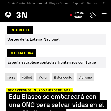
Crisis Ceuta
Mafia criminal
Playas Donosti
Explosión Damasco
Tirot
Antena
ÚLTIMA
Noticias
3
HORA
EN DIRECTO
Sorteo de la Lotería Nacional
ÚLTIMA HORA
España establece controles fronterizos con Italia
Tenis
Fútbol
Motor
Baloncesto
Ciclismo
DE CAMPEÓN DEL MUNDO A HÉROE DEL MAR
Edu Blasco se embarcará con
una ONG para salvar vidas en el