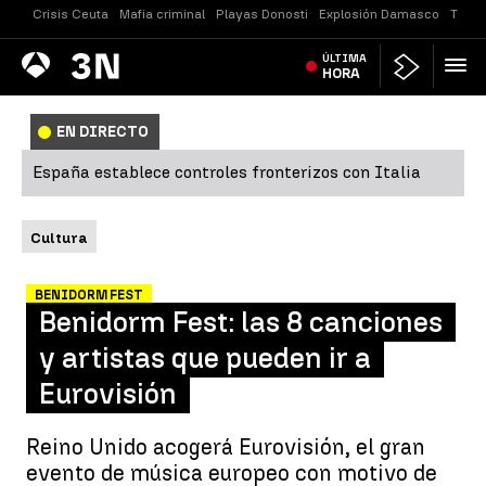
Crisis Ceuta
Mafia criminal
Playas Donosti
Explosión Damasco
Tirot
Antena
ÚLTIMA
Noticias
3
HORA
EN DIRECTO
España establece controles fronterizos con Italia
Cultura
BENIDORM FEST
Benidorm Fest: las 8 canciones
y artistas que pueden ir a
Eurovisión
Reino Unido acogerá Eurovisión, el gran
evento de música europeo con motivo de