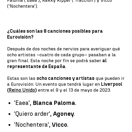
Paloma ('Eaea'), Rakky Ripper ('Tracción') y Vicco
('Nochentera').
¿Cuáles son las 8 canciones posibles para
Eurovisión?
Después de dos noches de nervios para averiguar qué
ocho artistas –cuatro de cada grupo– pasaban a la
gran final. Esta noche por fin se podrá saber
al
representante de España
.
Estas son las
ocho canciones y artistas
que pueden ir
a Eurovisión. Un evento que tendrá lugar en
Liverpool
(
Reino Unido
)
entre el 9 y el 13 de mayo de 2023.
'Eaea',
Blanca Paloma
.
'Quiero arder',
Agoney
.
'Nochentera',
Vicco
.