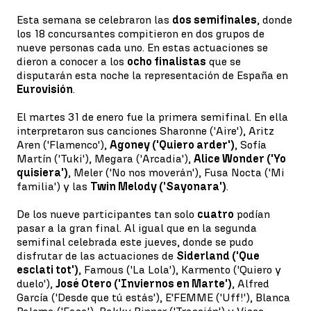
Esta semana se celebraron las
dos semifinales
, donde
los 18 concursantes compitieron en dos grupos de
nueve personas cada uno. En estas actuaciones se
dieron a conocer a los
ocho finalistas
que se
disputarán esta noche la representación de España en
Eurovisión
.
El martes 31 de enero fue la primera semifinal. En ella
interpretaron sus canciones Sharonne ('Aire'), Aritz
Aren ('Flamenco'),
Agoney ('Quiero arder')
, Sofía
Martín ('Tuki'), Megara ('Arcadia'),
Alice Wonder ('Yo
quisiera')
, Meler ('No nos moverán'), Fusa Nocta ('Mi
familia') y las
Twin Melody ('Sayonara')
.
De los nueve participantes tan solo
cuatro
podían
pasar a la gran final. Al igual que en la segunda
semifinal celebrada este jueves, donde se pudo
disfrutar de las actuaciones de
Siderland ('Que
esclati tot')
, Famous ('La Lola'), Karmento ('Quiero y
duelo'),
José Otero ('Inviernos en Marte')
, Alfred
García ('Desde que tú estás'), E'FEMME ('Uff!'), Blanca