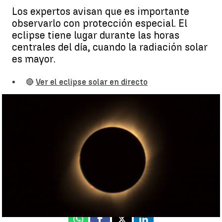
Los expertos avisan que es importante
observarlo con protección especial. El
eclipse tiene lugar durante las horas
centrales del día, cuando la radiación solar
es mayor.
🔴
Ver el eclipse solar en directo
¿A qué hora se verá el eclipse solar desde España hoy? |
Antena 3
Noticias
Ignacio Buenavista Prats
Actualizado:
10 de junio de 2021, 12:27
Publicado:
10 de junio de 2021, 10:13