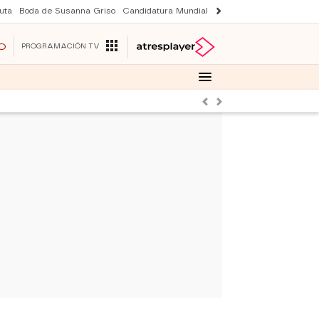
uta
Boda de Susanna Griso
Candidatura Mundial 2030
Laura Rozalen de S
O
PROGRAMACIÓN TV
Anterior
Siguiente