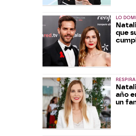
LO DOM
Natal
que s
cump
RESPIRA
Natal
año e
un fam