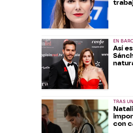
traba
EN BAR
Así e
Sánch
natur
TRAS UN
Natal
impor
con c