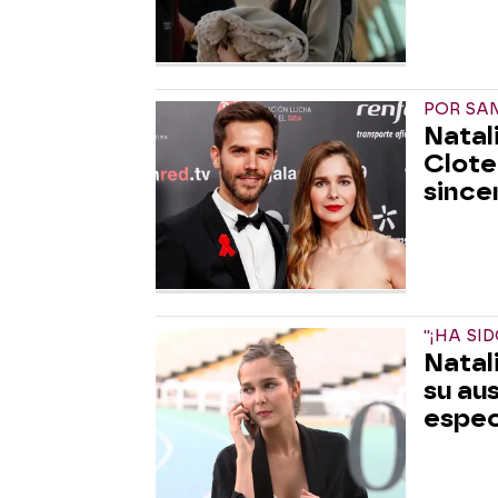
POR SA
Natal
Clote
since
''¡HA SI
Natal
su au
espec