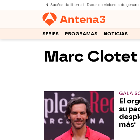
Sueños de libertad
Detenido violencia de género
Antena
3
SERIES
PROGRAMAS
NOTICIAS
Marc Clotet
GALA S
El or
su pad
despi
más"