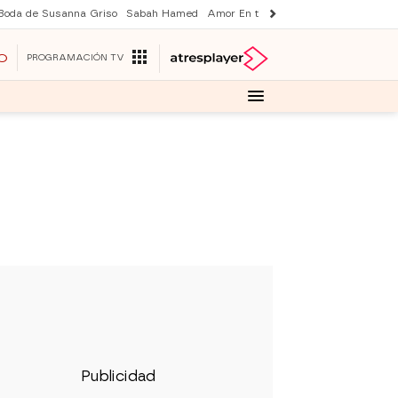
Boda de Susanna Griso
Sabah Hamed
Amor En tierra lejana
Suri y Tom Cr
O
PROGRAMACIÓN TV