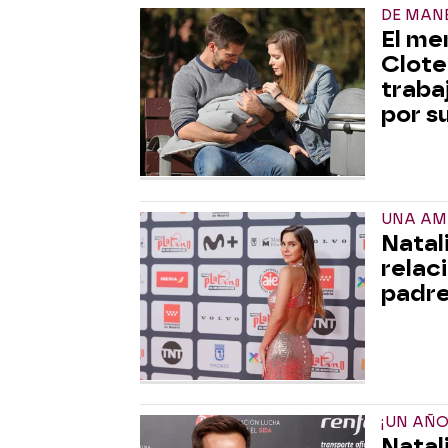
DE MAN
El me
Clotet
traba
por su
UNA AM
Natal
relaci
padre
¡UN AÑO
Natal