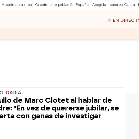
Asesinato a tiros
Crecimiento población España
Acogida menores Ceuta
EN DIRECT
OLIDARIA
gullo de Marc Clotet al hablar de
re: "En vez de quererse jubilar, se
erta con ganas de investigar