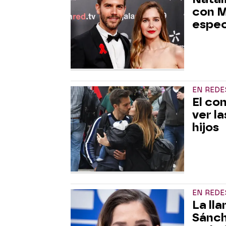
con M
espec
EN REDE
El co
ver l
hijos
EN REDE
La ll
Sánch