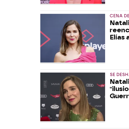
CENA D
Natal
reenc
Elías
SE DESH
Natal
"ilus
Guerr