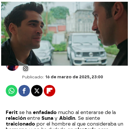
Ifakat destroza a Suna: “¿Vale la pena
derramar lágrimas por un chófer?”
Desirée Castillo
Publicado:
16 de marzo de 2025, 23:00
Whatsapp
Facebook
X
Flipboard
Ferit
se ha
enfadado
mucho al enterarse de la
relación
entre
Suna
y
Abidin
. Se siente
traicionado
por el hombre al que consideraba un