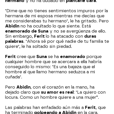
hermano
y no ha dudado en
plantarle cara
.
"Dime que no tienes sentimientos impuros por la
hermana de mi esposa mientras me decías que
me considerabas tu hermano", le ha gritado. Pero
Abidin
no ha ocultado lo que siente. Está
enamorado de Suna
y no se avergüenza de ello.
Sin embargo,
Ferit
lo ha atacado con
duras
palabras
. "Ahora sé por qué nadie de tu familia te
quiere", le ha soltado sin piedad.
Ferit
cree que
Suna
se ha
enamorado
porque
cualquier hombre que se acercara a ella habría
conseguido lo mismo: "Es una bajeza que el
hombre al que llamo hermano seduzca a mi
cuñada".
Pero
Abidin
, con el corazón en la mano, ha
dejado claro que
su amor es real
: "La quiero con
locura. Como un hombre quiere a una mujer”.
Las palabras han enfadado aún más a
Ferit
, que
ha terminado
golpeando a Abidin
en la cara.