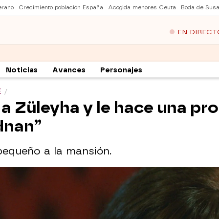
erano
Crecimiento población España
Acogida menores Ceuta
Boda de Susa
EN DIRECT
Noticias
Avances
Personajes
E
 a Züleyha y le hace una p
dnan”
 pequeño a la mansión.