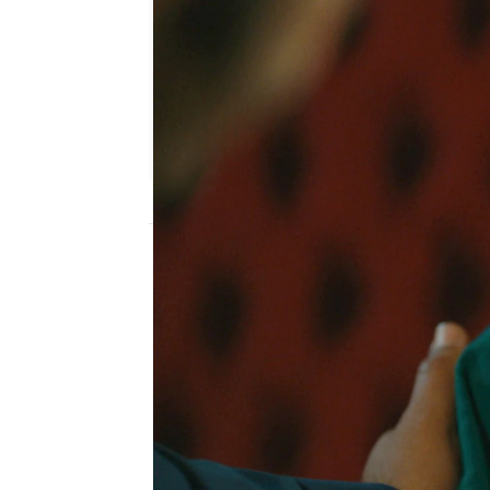
antena3.com
Madrid
Publicado:
20 de octubre de 2021, 18:47
Züleyha estaba desespe
tener a su hijo cerca, l
rumbo al hospital. Allí 
Demir en presencia de M
desmayarse.