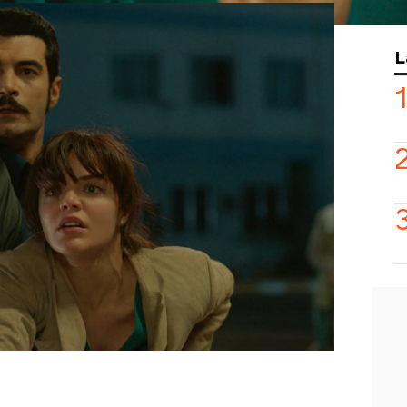
 Züleyha consigue recuperar a su hijo y
uevo a la mansión. El joven pide
L
ace una promesa: “No volveré a quitar a
 hace es para no perder a Züleyha: “Te
s y nunca me lo voy a perdonar”,