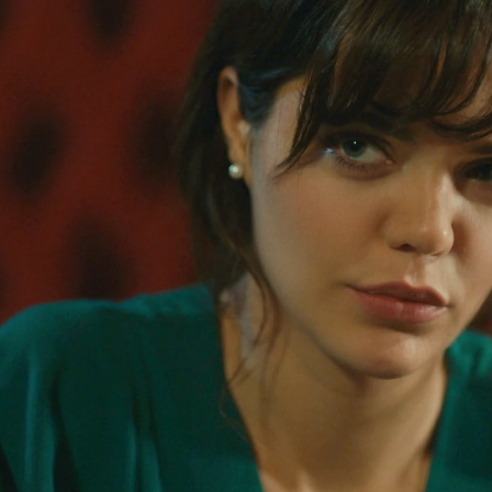
Whatsapp
Facebook
X
Flipboa
rada. Después de tanto tiempo sin
a joven se marcha de la mansión y pone
tiene un fuerte enfrentamiento con
üjgan y Fekeli y termina por