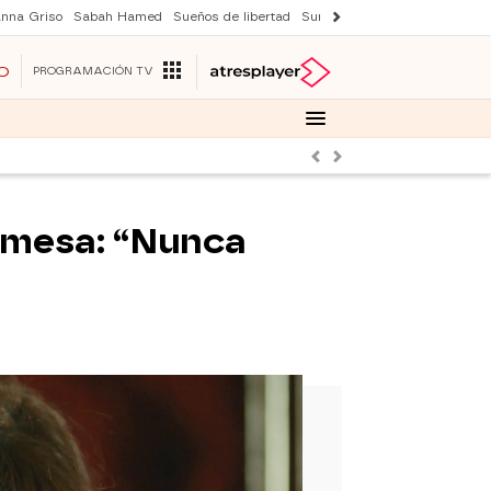
nna Griso
Sabah Hamed
Sueños de libertad
Suri y Tom Cruise
Una nuev
O
PROGRAMACIÓN TV
Anterior
Siguiente
romesa: “Nunca