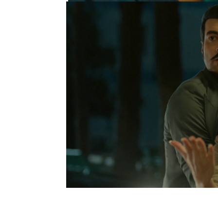
A pesar de lo sucedido,
Demir trae a Adnan de n
perdón a la joven y la h
nuestro hijo”.
Para Demir, todo lo que
he hecho cosas horrible
confiesa.
Demir Yaman
Züleyha Altun