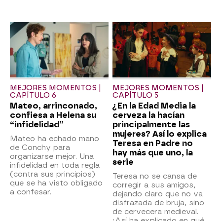
MEJORES MOMENTOS |
MEJORES MOMENTOS |
CAPÍTULO 6
CAPÍTULO 5
Mateo, arrinconado,
¿En la Edad Media la
confiesa a Helena su
cerveza la hacían
“infidelidad”
principalmente las
mujeres? Así lo explica
Mateo ha echado mano
Teresa en Padre no
de Conchy para
hay más que uno, la
organizarse mejor. Una
serie
infidelidad en toda regla
(contra sus principios)
Teresa no se cansa de
que se ha visto obligado
corregir a sus amigos,
a confesar.
dejando claro que no va
disfrazada de bruja, sino
de cervecera medieval.
¡Así ha explicado en qué