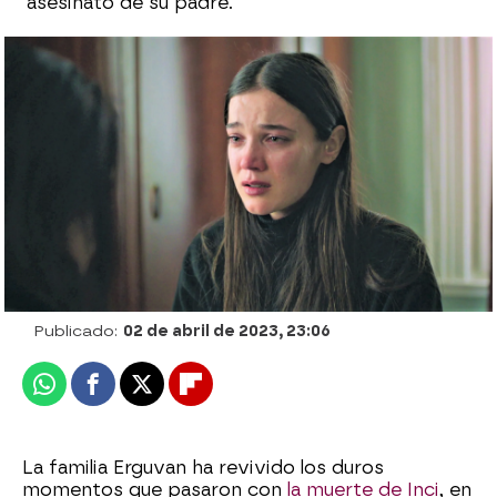
asesinato de su padre.
La tragedia vuelve a golpear a la familia de
Ceylin: ¡Su madre y su hermana descubren
que Zafer ha muerto!
Julia Zapata López |
Patri Bea
Publicado:
02 de abril de 2023, 23:06
Whatsapp
Facebook
X
Flipboard
La familia Erguvan ha revivido los duros
momentos que pasaron con
la muerte de Inci
, en