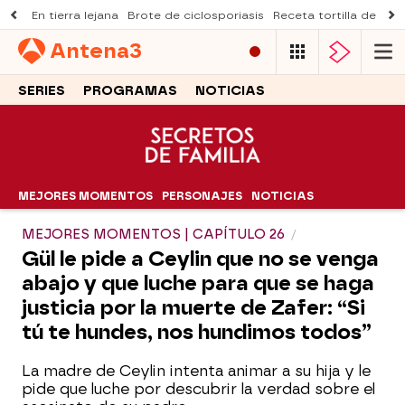
En tierra lejana
Brote de ciclosporiasis
Receta tortilla de pist
Antena
3
SERIES
PROGRAMAS
NOTICIAS
MEJORES MOMENTOS
PERSONAJES
NOTICIAS
MEJORES MOMENTOS | CAPÍTULO 26
Gül le pide a Ceylin que no se venga
abajo y que luche para que se haga
justicia por la muerte de Zafer: “Si
tú te hundes, nos hundimos todos”
La madre de Ceylin intenta animar a su hija y le
pide que luche por descubrir la verdad sobre el