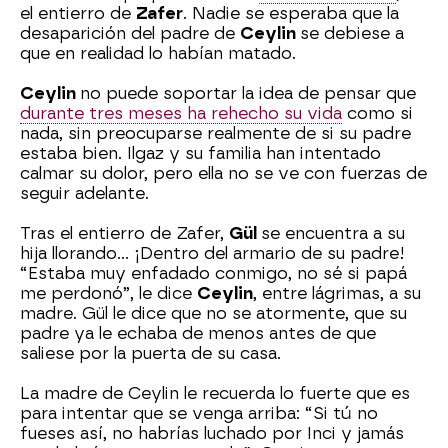
el entierro de
Zafer
. Nadie se esperaba que la
desaparición del padre de
Ceylin
se debiese a
que en realidad lo habían matado.
Ceylin
no puede soportar la idea de pensar que
durante tres meses ha rehecho su vida
como si
nada, sin preocuparse realmente de si su padre
estaba bien. Ilgaz y su familia han intentado
calmar su dolor, pero ella no se ve con fuerzas de
seguir adelante.
Tras el entierro de Zafer,
Gül
se encuentra a su
hija llorando… ¡Dentro del armario de su padre!
“Estaba muy enfadado conmigo, no sé si papá
me perdonó”, le dice
Ceylin
, entre lágrimas, a su
madre. Gül le dice que no se atormente, que su
padre ya le echaba de menos antes de que
saliese por la puerta de su casa.
La madre de Ceylin le recuerda lo fuerte que es
para intentar que se venga arriba: “Si tú no
fueses así, no habrías luchado por Inci y jamás