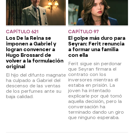
CAPÍTULO 621
CAPÍTULO 97
Los De la Reina se
El golpe más duro para
imponen a Gabriel y
Seyran: Ferit renuncia
logran convencer a
a formar una familia
Hugo Brossard de
con ella
volver a la formulación
Ferit sigue sin perdonar
original
que Seyran firmara el
contrato con los
El hijo del difunto magnate
inversores mientras él
ha culpado a Gabriel del
estaba en prisión. La
descenso de las ventas
joven ha intentado
de los perfumes ante su
explicarle por qué tomó
baja calidad.
aquella decisión, pero la
conversación ha
terminado dando un giro
que ninguno esperaba.