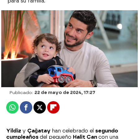
para su familia.
Yildiz se emociona al escuchar la primera
palabra de Halit Can a Çagatay: “¡Ha
dicho papá!”
Eire García Arbaizar |
Desirée Castillo
Publicado:
22 de mayo de 2024, 17:27
Whatsapp
Facebook
X
Flipboard
Yildiz
y
Çağatay
han celebrado el
segundo
cumpleaños
del pequeño
Halit Can
con una