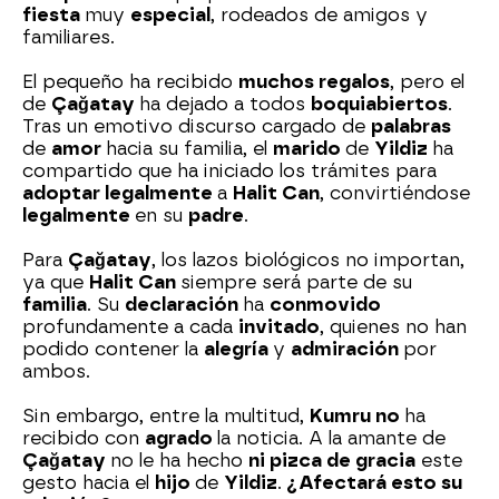
fiesta
muy
especial
, rodeados de amigos y
familiares.
El pequeño ha recibido
muchos regalos
, pero el
de
Çağatay
ha dejado a todos
boquiabiertos
.
Tras un emotivo discurso cargado de
palabras
de
amor
hacia su familia, el
marido
de
Yildiz
ha
compartido que ha iniciado los trámites para
adoptar legalmente
a
Halit Can
, convirtiéndose
legalmente
en su
padre
.
Para
Çağatay
, los lazos biológicos no importan,
ya que
Halit Can
siempre será parte de su
familia
. Su
declaración
ha
conmovido
profundamente a cada
invitado
, quienes no han
podido contener la
alegría
y
admiración
por
ambos.
Sin embargo, entre la multitud,
Kumru no
ha
recibido con
agrado
la noticia. A la amante de
Çağatay
no le ha hecho
ni pizca de gracia
este
gesto hacia el
hijo
de
Yildiz
.
¿Afectará esto su