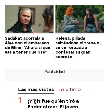
Sadakat acorrala a
Helena, pillada
Alya con el embarazo
saltándose el trabajo,
de Mine: "Ahora sí que
se ve forzada a
vas a tener que irte"
confesar su gran
secreto
Las más vistas
Lo último
¡Yiğit fue quién tiró a
Ender al mar! El joven,