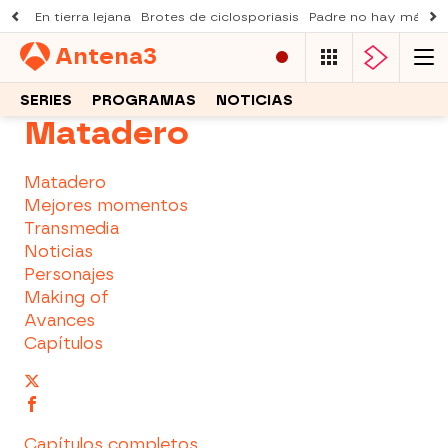
En tierra lejana
Brotes de ciclosporiasis
Padre no hay más q
Antena
3
SERIES
PROGRAMAS
NOTICIAS
Matadero
Matadero
Mejores momentos
Transmedia
Noticias
Personajes
Making of
Avances
Capítulos
Capítulos completos