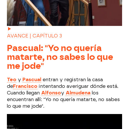
AVANCE | CAPÍTULO 3
Pascual: "Yo no quería
matarte, no sabes lo que
me jode"
Teo
y
Pascual
entran y registran la casa
de
Francisco
intentando averiguar dónde está.
Cuando llegan
Alfonso
y
Almudena
los
encuentran allí: "Yo no quería matarte, no sabes
lo que me jode".