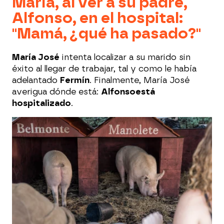
María, al ver a su padre,
Alfonso, en el hospital:
"Mamá, ¿qué ha pasado?"
María José
intenta localizar a su marido sin
éxito al llegar de trabajar, tal y como le había
adelantado
Fermín
. Finalmente, María José
averigua dónde está:
Alfonso
está
hospitalizado
.