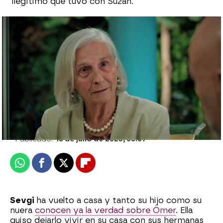
ilegítimo que tuvo con Suzan.
¡La señora Sevgi se reencuentra con los
Eren!: "Os he echado mucho de menos"
Julia Zapata López |
Patri Bea
Publicado:
18 de julio de 2023, 00:07
Whatsapp
Facebook
X
Flipboard
Sevgi
ha vuelto a casa y tanto su hijo como su
nuera
conocen ya la verdad sobre Ömer
. Ella
quiso dejarlo vivir en su casa con sus hermanas