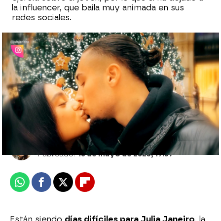
la influencer, que baila muy animada en sus
redes sociales.
Isabel Preysler y Mario Vargas Llosa
rompen: “Hemos decidido poner fin a
nuestra relación definitivamente"
Sara Ruiz
Publicado:
10 de mayo de 2023, 19:57
Whatsapp
Facebook
X
Flipboard
Están siendo
días difíciles para Julia Janeiro
, la