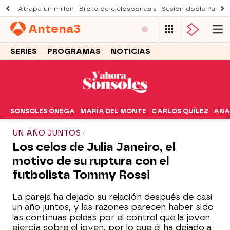
Atrapa un millón
Brote de ciclosporiasis
Sesión doble Padre
Antena
3
SERIES
PROGRAMAS
NOTICIAS
SONSOLES ÓNEGA
MARÍA DEL MONTE
CARLOS QUÍLEZ
ANA
UN AÑO JUNTOS
Los celos de Julia Janeiro, el
motivo de su ruptura con el
futbolista Tommy Rossi
La pareja ha dejado su relación después de casi
un año juntos, y las razones parecen haber sido
las continuas peleas por el control que la joven
ejercía sobre el joven, por lo que él ha dejado a