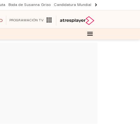
uta
Boda de Susanna Griso
Candidatura Mundial 2030
Laura Rozalen de S
O
PROGRAMACIÓN TV