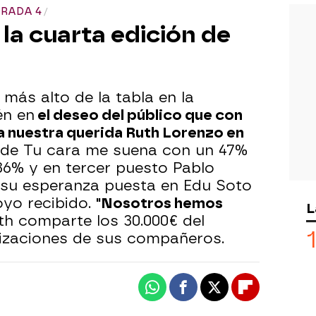
ORADA 4
la cuarta edición de
más alto de la tabla en la
én en
el deseo del público que con
a nuestra querida Ruth Lorenzo en
de Tu cara me suena con un 47%
36% y en tercer puesto Pablo
a su esperanza puesta en Edu Soto
oyo recibido.
"Nosotros hemos
L
th comparte los 30.000€ del
nizaciones de sus compañeros.
Whatsapp
Facebook
X
Flipboard