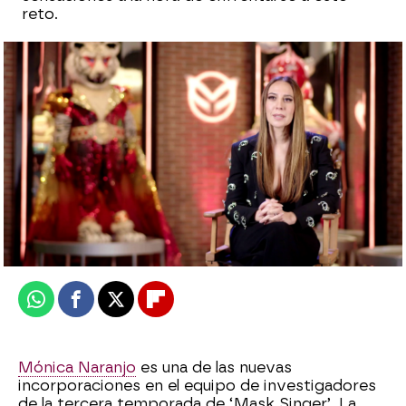
reto.
Tigre, la máscara más fiera de la tercera
edición de 'Mask Singer'
Carmen Pardo
Publicado:
05 de mayo de 2023, 17:33
Whatsapp
Facebook
X
Flipboard
Mónica Naranjo
es una de las nuevas
incorporaciones en el equipo de investigadores
de la tercera temporada de ‘Mask Singer’. La