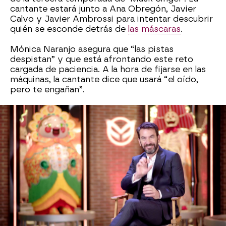
cantante estará junto a Ana Obregón, Javier
Calvo y Javier Ambrossi para intentar descubrir
quién se esconde detrás de
las máscaras
.
Mónica Naranjo asegura que “las pistas
despistan” y que está afrontando este reto
cargada de paciencia. A la hora de fijarse en las
máquinas, la cantante dice que usará “el oído,
pero te engañan”.
Respecto a la nueva temporada, “viene fuerte”
confiesa la nueva investigadora, unas novedades
que también nos ha adelantado Arturo Valls,
entre las que destacan la figura del delatador.
Mónica Naranjo nos descubre sus máscaras
favoritas de la tercera edición, para ella destacan
Gorila
por su buen rollo o
Sirena
.
A la hora de ser una máscara, la cantante asegura
que le gustaría ser una piedra, “para no sentir y