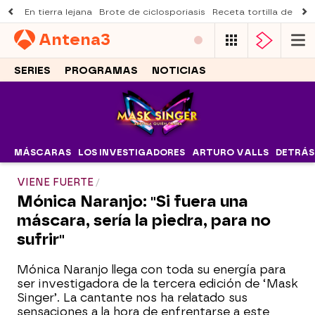
En tierra lejana
Brote de ciclosporiasis
Receta tortilla de pist
Antena
3
SERIES
PROGRAMAS
NOTICIAS
MÁSCARAS
LOS INVESTIGADORES
ARTURO VALLS
DETRÁS
VIENE FUERTE
Mónica Naranjo: "Si fuera una
máscara, sería la piedra, para no
sufrir"
Mónica Naranjo llega con toda su energía para
ser investigadora de la tercera edición de ‘Mask
Singer’. La cantante nos ha relatado sus
sensaciones a la hora de enfrentarse a este