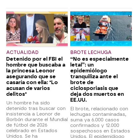
ACTUALIDAD
BROTE LECHUGA
Detenido por el FBI el
“No es especialmente
hombre que buscaba a
letal”: un
la princesa Leonor
epidemiólogo
asegurando que se
tranquiliza ante el
casaría con ella: "Lo
brote de
acusan de varios
ciclosporiasis que
delitos"
deja dos muertos en
EE.UU.
Un hombre ha sido
detenido tras buscar con
El brote, relacionado con
insistencia a Leonor de
lechugas contaminadas,
Borbón durante el Mundial
suma ya 6.000 casos
de fútbol de 2026
confirmados y 12.000
celebrado en Estados
sospechosos en Estados
Unidos. Se ha
Unidos. El epidemiólogo