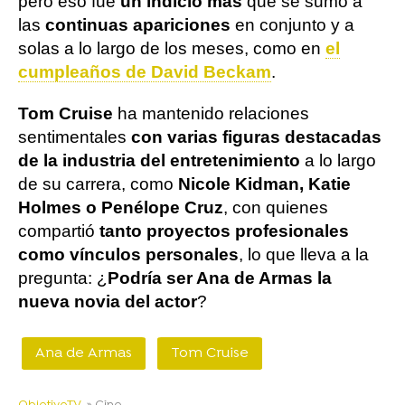
pero eso fue
un indicio más
que se sumó a
las
continuas apariciones
en conjunto y a
solas a lo largo de los meses, como en
el
cumpleaños de David Beckam
.
Tom Cruise
ha mantenido relaciones
sentimentales
con varias figuras destacadas
de la industria del entretenimiento
a lo largo
de su carrera, como
Nicole Kidman, Katie
Holmes o Penélope Cruz
, con quienes
compartió
tanto proyectos profesionales
como vínculos personales
, lo que lleva a la
pregunta: ¿
Podría ser Ana de Armas la
nueva novia del actor
?
Ana de Armas
Tom Cruise