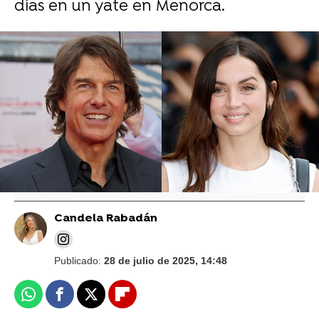
días en un yate en Menorca.
Gtres
La relación de Ana de Armas y Tom Cruise,
cada vez más estrecha tras confirmarse su
soltería: "Es un mentor increíble"
Candela Rabadán
Publicado:
28 de julio de 2025, 14:48
Whatsapp
Facebook
X
Flipboard