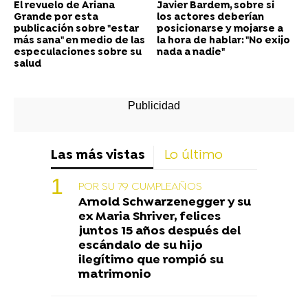
El revuelo de Ariana
Javier Bardem, sobre si
Grande por esta
los actores deberían
publicación sobre "estar
posicionarse y mojarse a
más sana" en medio de las
la hora de hablar: "No exijo
especulaciones sobre su
nada a nadie"
salud
Las más vistas
Lo último
POR SU 79 CUMPLEAÑOS
Arnold Schwarzenegger y su
ex Maria Shriver, felices
juntos 15 años después del
escándalo de su hijo
ilegítimo que rompió su
matrimonio