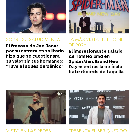
SOBRE SU SALUD MENTAL
LA MÁS VISTA EN EL CINE
DE 2026
El fracaso de Joe Jonas
por su carrera en solitario
El impresionante salario
hizo que se cuestionara
de Tom Holland en
su valor sin sus hermanos:
SpiderMan: Brand New
"Tuve ataques de pánico"
Day mientras la película
bate récords de taquilla
VISTO EN LAS REDES
PRESENTA EL SER QUERIDO