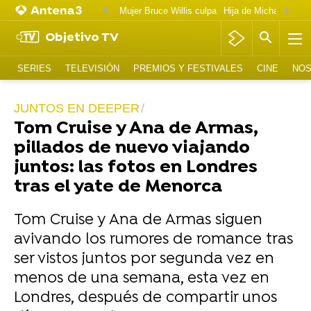
Mujer Bruce Willis culpa
Objetivo TV
SERIES
TELEVISIÓN
PREMIOS Y FESTIVALES
CINE
NOS
JUNTOS EN DEEPER
Tom Cruise y Ana de Armas,
pillados de nuevo viajando
juntos: las fotos en Londres
tras el yate de Menorca
Tom Cruise y Ana de Armas siguen
avivando los rumores de romance tras
ser vistos juntos por segunda vez en
menos de una semana, esta vez en
Londres, después de compartir unos