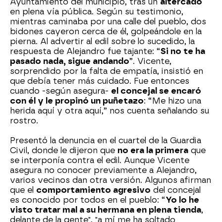
Ayuntamiento del municipio, tras un
altercado
en plena vía pública. Según su testimonio,
mientras caminaba por una calle del pueblo, dos
bidones cayeron cerca de él, golpeándole en la
pierna. Al advertir al edil sobre lo sucedido, la
respuesta de Alejandro fue tajante: “
Si no te ha
pasado nada, sigue andando
”. Vicente,
sorprendido por la falta de empatía, insistió en
que debía tener más cuidado. Fue entonces
cuando -según asegura-
el concejal se encaró
con él y le propinó un puñetazo
: “Me hizo una
herida aquí y otra aquí,” nos cuenta señalando su
rostro.
Presentó la denuncia en el cuartel de la Guardia
Civil, donde le dijeron que
no era la primera
que
se interponía contra el edil. Aunque Vicente
asegura no conocer previamente a Alejandro,
varios vecinos dan otra versión. Algunos afirman
que el
comportamiento agresivo
del concejal
es conocido por todos en el pueblo: “
Yo lo he
visto tratar mal a su hermana en plena tienda
,
delante de la gente", "a mí me ha soltado