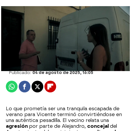
Puedes ver el reportaje completo, en
ATRESPLAYER
María Mateo
Publicado:
04 de agosto de 2025, 16:05
Whatsapp
Facebook
X
Flipboard
Lo que prometía ser una tranquila escapada de
verano para Vicente terminó convirtiéndose en
una auténtica pesadilla. El vecino relata una
agresión
por parte de Alejandro,
concejal
del