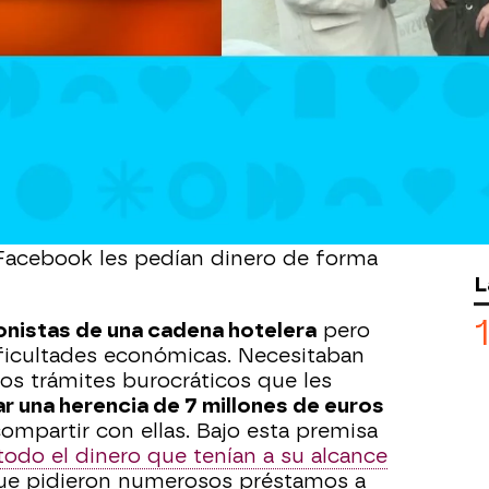
:40
uen analizando
el triple crimen de 3
 Morata de Tajuña
(Madrid). Los
y 80 años, fueron
hallados muertos con
pilados y parcialmente quemados
. Según
endido de la investigación las dos
os siendo víctimas de una
estafa del
litares estadounidenses a los que
 Facebook les pedían dinero de forma
L
onistas de una cadena hotelera
pero
ficultades económicas. Necesitaban
los trámites burocráticos que les
 una herencia de 7 millones de euros
ompartir con ellas. Bajo esta premisa
todo el dinero que tenían a su alcance
que pidieron numerosos préstamos a