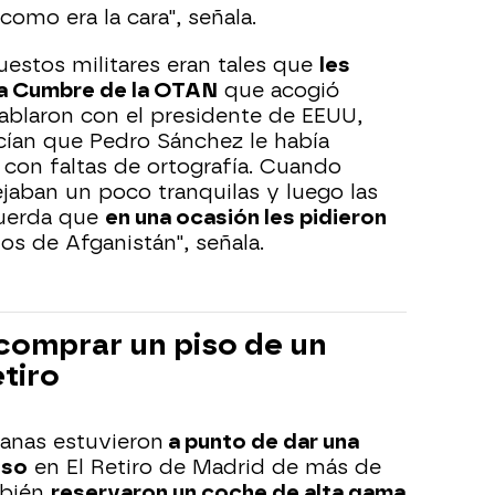
omo era la cara", señala.
uestos militares eran tales que
les
 la Cumbre de la OTAN
que acogió
ablaron con el presidente de EEUU,
cían que Pedro Sánchez le había
n faltas de ortografía. Cuando
ejaban un poco tranquilas y luego las
cuerda que
en una ocasión les pidieron
os de Afganistán", señala.
comprar un piso de un
etiro
anas estuvieron
a punto de dar una
iso
en El Retiro de Madrid de más de
mbién
reservaron un coche de alta gama