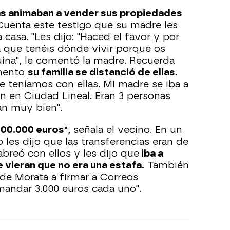
as animaban a vender sus propiedades
uenta este testigo que su madre les
asa. "Les dijo: "Haced el favor y por
a que tenéis dónde vivir porque os
uina", le comentó la madre. Recuerda
omento
su familia se distanció de ellas
.
e teníamos con ellas. Mi madre se iba a
an en Ciudad Lineal. Eran 3 personas
an muy bien".
00.000 euros"
, señala el vecino. En un
es dijo que las transferencias eran de
abreó con ellos y les dijo que
iba a
 vieran que no era una estafa.
También
de Morata a firmar a Correos
mandar 3.000 euros cada uno".