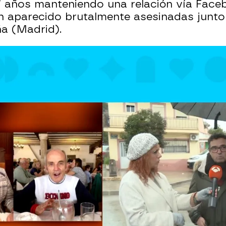
7 años manteniendo una relación vía Fac
n aparecido brutalmente asesinadas junt
ña (Madrid).
Whatsapp
Facebook
X
Flipboa