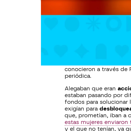
Publicado:
19 de enero de 2024, 13
Los investigadores sig
hermanos en su casa de
hermanos, de entre 70 
signos de violencia, a
los datos que han trasc
hermanas llevaban 7 añ
amor
. Dos supuestos mi
conocieron a través de
periódica.
Alegaban que eran
acci
estaban pasando por di
fondos para solucionar 
exigían para
desbloquear
que, prometían, iban a c
estas mujeres enviaron 
y el que no tenían, ya 