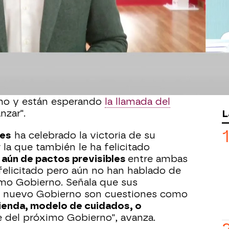
ato del PSOE a las
elecciones del País
este domingo ha valorado el
resultado
 igualado en votos al PNV y a BILDU
ación ha obtenido más volumen de
e "muy satisfecho" con los resultados
pia formación
, 12 escaños y un 14,22%
 el PSE va a ser "imprescindible para
rno y están esperando
la llamada del
L
nzar".
les
ha celebrado la victoria de su
r la que también le ha felicitado
r aún de pactos previsibles
entre ambas
felicitado pero aún no han hablado de
imo Gobierno. Señala que sus
n nuevo Gobierno son cuestiones como
vienda, modelo de cuidados, o
eje del próximo Gobierno", avanza.