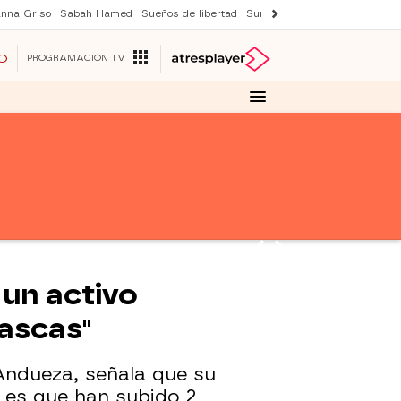
nna Griso
Sabah Hamed
Sueños de libertad
Suri y Tom Cruise
Una nuev
O
PROGRAMACIÓN TV
un activo
vascas"
Andueza, señala que su
 es que han subido 2