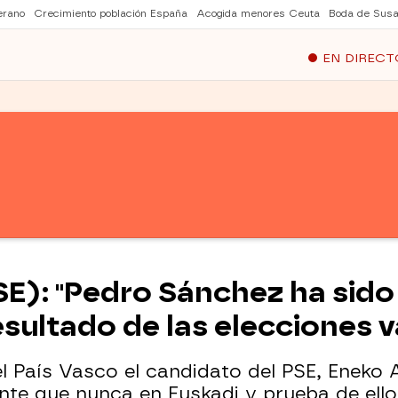
erano
Crecimiento población España
Acogida menores Ceuta
Boda de Susa
EN DIRECT
E): "Pedro Sánchez ha sido 
esultado de las elecciones 
l País Vasco el candidato del PSE, Eneko 
te que nunca en Euskadi y prueba de ello