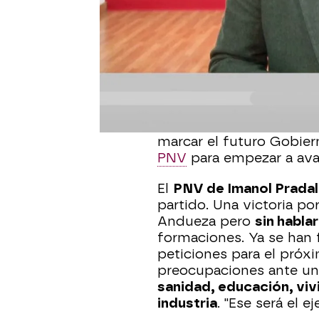
Eneko Andueza
, candid
Vasco 2024
celebradas 
de los comicios que han
aunque la primera form
votos. Andueza se sient
que
ha obtenido su pro
de los votos. Señala que
marcar el futuro Gobie
PNV
para empezar a ava
El
PNV de Imanol Prada
partido. Una victoria po
Andueza pero
sin habla
formaciones. Ya se han 
peticiones para el próx
preocupaciones ante u
sanidad, educación, vi
industria
. "Ese será el 