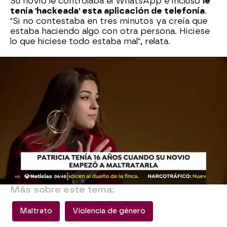
Su novio le controlaba el WhatsApp e incluso
le
tenía 'hackeada' esta aplicación de telefonía
.
"Si no contestaba en tres minutos ya creía que
estaba haciendo algo con otra persona. Hiciese
lo que hiciese todo estaba mal", relata.
Con 16 años le costó ver que era víctima de
maltrato.
"Al principio creía que yo era la que
hacía algo malo
y por eso se molestaba.
Intentaba corregir mis errores pero hiciese lo
que hiciese todo estaba mal", lamenta.
Patricia reconoce que esta relación le ha
marcado en sus experiencias posteriores con
chicos aunque asegura que sabe que hay gente
que sigue mereciendo la pena.
Más sobre este tema:
Maltrato
Violencia de género