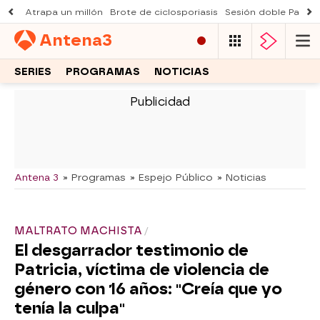
Atrapa un millón
Brote de ciclosporiasis
Sesión doble Padre
Antena
3
SERIES
PROGRAMAS
NOTICIAS
-
Antena 3
» Programas
» Espejo Público
» Noticias
MALTRATO MACHISTA
El desgarrador testimonio de
Patricia, víctima de violencia de
género con 16 años: "Creía que yo
tenía la culpa"