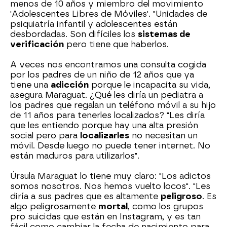
menos de 10 años y miembro del movimiento
'Adolescentes Libres de Móviles'. "Unidades de
psiquiatría infantil y adolescentes están
desbordadas. Son difíciles los
sistemas de
verificación
pero tiene que haberlos.
A veces nos encontramos una consulta cogida
por los padres de un niño de 12 años que ya
tiene una
adicción
porque le incapacita su vida,
asegura Maraguat. ¿Qué les diría un pediatra a
los padres que regalan un teléfono móvil a su hijo
de 11 años para tenerles localizados? "Les diría
que les entiendo porque hay una alta presión
social pero para
localizarles
no necesitan un
móvil. Desde luego no puede tener internet. No
están maduros para utilizarlos".
Úrsula Maraguat lo tiene muy claro: "Los adictos
somos nosotros. Nos hemos vuelto locos". "Les
diría a sus padres que es altamente
peligroso
. Es
algo peligrosamente
mortal
, como los grupos
pro suicidas que están en Instagram, y es tan
fácil como cambiar la fecha de nacimiento para