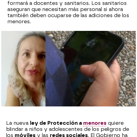
formará a docentes y sanitarios. Los sanitarios
aseguran que necesitan más personal si ahora
también deben ocuparse de las adiciones de los
menores.
Marisa Dorta
Publicado:
05 de junio de 2024, 12:25
Whatsapp
Facebook
X
Flipboard
La nueva
ley de Protección a
menores
quiere
blindar a niños y adolescentes de los peligros de
los
móviles
y las
redes sociales
. El Gobierno ha