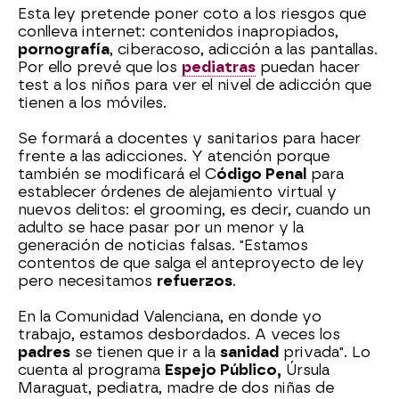
Esta ley pretende poner coto a los riesgos que
conlleva internet: contenidos inapropiados,
pornografía
, ciberacoso, adicción a las pantallas.
Por ello prevé que los
pediatras
puedan hacer
test a los niños para ver el nivel de adicción que
tienen a los móviles.
Se formará a docentes y sanitarios para hacer
frente a las adicciones. Y atención porque
también se modificará el C
ódigo Penal
para
establecer órdenes de alejamiento virtual y
nuevos delitos: el grooming, es decir, cuando un
adulto se hace pasar por un menor y la
generación de noticias falsas. "Estamos
contentos de que salga el anteproyecto de ley
pero necesitamos
refuerzos
.
En la Comunidad Valenciana, en donde yo
trabajo, estamos desbordados. A veces los
padres
se tienen que ir a la
sanidad
privada". Lo
cuenta al programa
Espejo Público,
Úrsula
Maraguat, pediatra, madre de dos niñas de