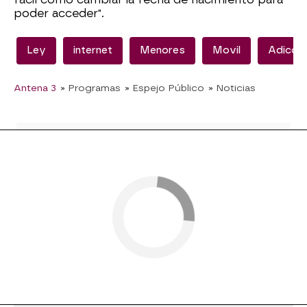
poder acceder".
Ley
internet
Menores
Movil
Adicció
Antena 3
» Programas
» Espejo Público
» Noticias