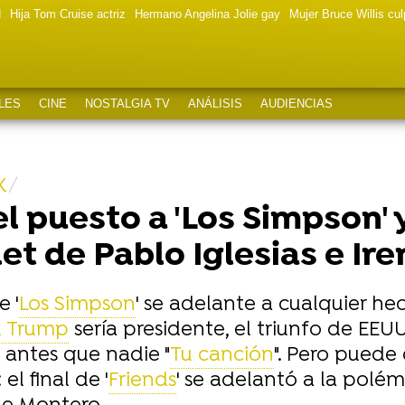
d
Hija Tom Cruise actriz
Hermano Angelina Jolie gay
Mujer Bruce Willis cu
LES
CINE
NOSTALGIA TV
ANÁLISIS
AUDIENCIAS
X
 el puesto a 'Los Simpson' 
et de Pablo Iglesias e Ir
 '
Los Simpson
' se adelante a cualquier h
 Trump
sería presidente, el triunfo de EEU
antes que nadie "
Tu canción
". Pero puede
l final de '
Friends
' se adelantó a la polé