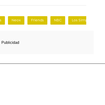
s
Neox
Friends
NBC
Los Simpson