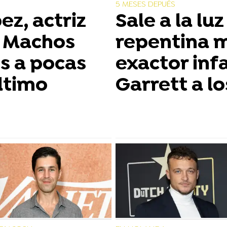
5 MESES DEPUÉS
z, actriz
Sale a la luz
y Machos
repentina 
os a pocas
exactor infa
ltimo
Garrett a lo