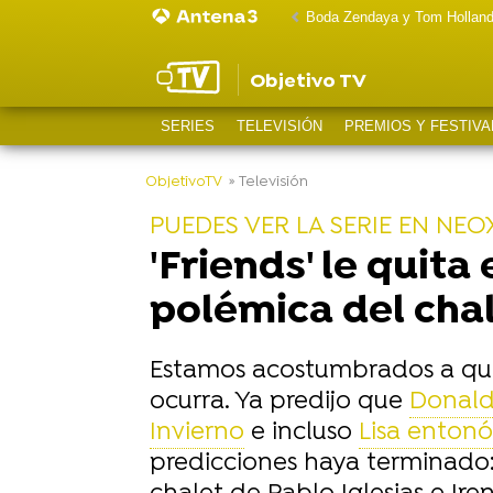
Boda Zendaya y Tom Hollan
Objetivo TV
SERIES
TELEVISIÓN
PREMIOS Y FESTIVA
-
ObjetivoTV
» Televisión
PUEDES VER LA SERIE EN NEO
'Friends' le quita
polémica del chal
Estamos acostumbrados a que
ocurra. Ya predijo que
Donald
Invierno
e incluso
Lisa entonó
predicciones haya terminado: e