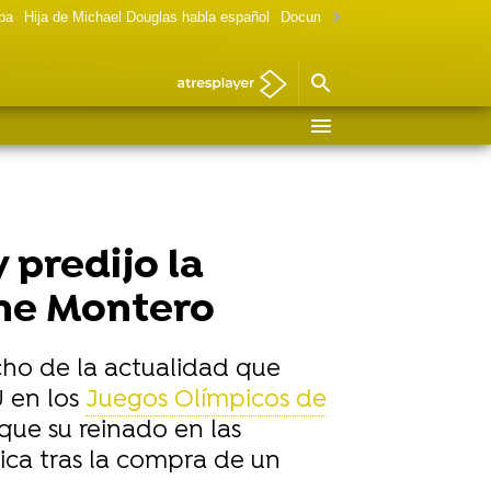
lpa
Hija de Michael Douglas habla español
Documental Las chicas Gilmore
y predijo la
ene Montero
echo de la actualidad que
U en los
Juegos Olímpicos de
 que su reinado en las
mica tras la compra de un