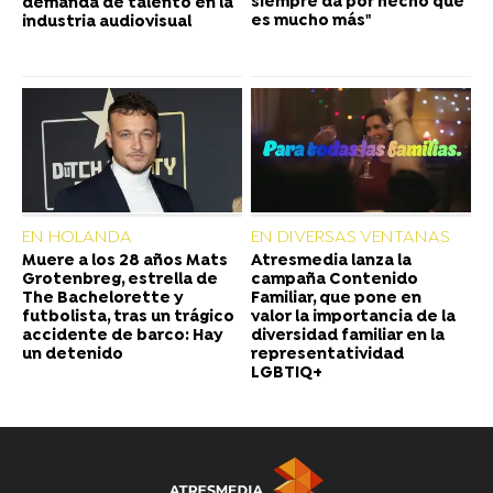
siempre da por hecho que
demanda de talento en la
es mucho más"
industria audiovisual
EN HOLANDA
EN DIVERSAS VENTANAS
Muere a los 28 años Mats
Atresmedia lanza la
Grotenbreg, estrella de
campaña Contenido
The Bachelorette y
Familiar, que pone en
futbolista, tras un trágico
valor la importancia de la
accidente de barco: Hay
diversidad familiar en la
un detenido
representatividad
LGBTIQ+