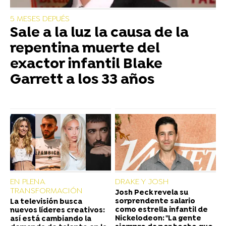
5 MESES DEPUÉS
Sale a la luz la causa de la
repentina muerte del
exactor infantil Blake
Garrett a los 33 años
EN PLENA
DRAKE Y JOSH
TRANSFORMACIÓN
Josh Peck revela su
sorprendente salario
La televisión busca
como estrella infantil de
nuevos líderes creativos:
Nickelodeon: "La gente
así está cambiando la