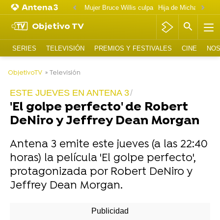
Mujer Bruce Willis culpa
Objetivo TV
SERIES
TELEVISIÓN
PREMIOS Y FESTIVALES
CINE
NOS
-
ObjetivoTV
» Televisión
ESTE JUEVES EN ANTENA 3
'El golpe perfecto' de Robert
DeNiro y Jeffrey Dean Morgan
Antena 3 emite este jueves (a las 22:40
horas) la película 'El golpe perfecto',
protagonizada por Robert DeNiro y
Jeffrey Dean Morgan.