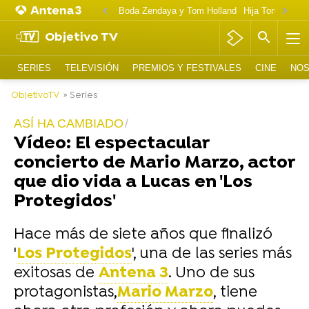
Boda Zendaya y Tom Holland
Hija Tom Cruise 
Objetivo TV
SERIES
TELEVISIÓN
PREMIOS Y FESTIVALES
CINE
NOS
ObjetivoTV
» Series
ASÍ HA CAMBIADO
Vídeo: El espectacular
concierto de Mario Marzo, actor
que dio vida a Lucas en 'Los
Protegidos'
Hace más de siete años que finalizó
'
Los Protegidos
', una de las series más
exitosas de
Antena 3
. Uno de sus
protagonistas,
Mario Marzo
, tiene