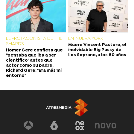
EL PROTAGONISTA DE THE
EN NUEVA YORK
SHARDS
Muere Vincent Pastore, el
inolvidable Big Pussy de
Homer Gere confiesa que
Los Soprano, a los 80 años
"pensaba que iba a ser
científico" antes que
actor como su padre,
Richard Gere: "Era más mi
entorno"