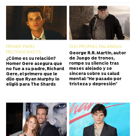
PRIMER PAPEL
SUS PROPIAS PALABRAS
PROTAGONISTA
George R.R. Martin, autor
de Juego de tronos,
¿Cómo es su relación?
rompe su silencio tras
Homer Gere asegura que
meses alejado y se
no fue a su padre, Richard
sincera sobre su salud
Gere, el primero que le
mental: "He pasado por
dijo que Ryan Murphy lo
tristeza y depresión"
eligió para The Shards