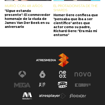
MURIÓ CON 48 AÑOS
EL PROTAGONISTA DE THE
SHARDS
"Sigue estando
presente": El conmovedor
Homer Gere confiesa que
homenaje de la viuda de
"pensaba que iba a ser
James Van Der Beek en su
científico" antes que
aniversario
actor como su padre,
Richard Gere: "Era más mi
entorno"