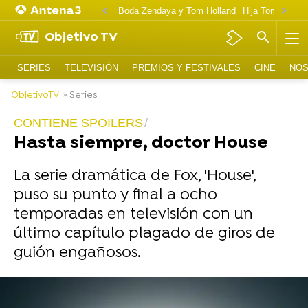
Boda Zendaya y Tom Holland
Hija Tom Cruise 
Objetivo TV
SERIES
TELEVISIÓN
PREMIOS Y FESTIVALES
CINE
NOS
ObjetivoTV
» Series
CONTIENE SPOILERS
Hasta siempre, doctor House
La serie dramática de Fox, 'House',
puso su punto y final a ocho
temporadas en televisión con un
último capítulo plagado de giros de
guión engañosos.
-