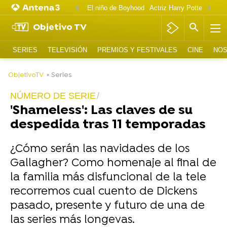
El niño de Boyhood
Actriz Harry Potter OnlyF
Objetivo TV
SERIES
TELEVISIÓN
PREMIOS Y FESTIVALES
CINE
NOS
-
ObjetivoTV
» Series
NÚMERO DE SERIE
'Shameless': Las claves de su
despedida tras 11 temporadas
¿Cómo serán las navidades de los
Gallagher? Como homenaje al final de
la familia más disfuncional de la tele
recorremos cual cuento de Dickens
pasado, presente y futuro de una de
las series más longevas.