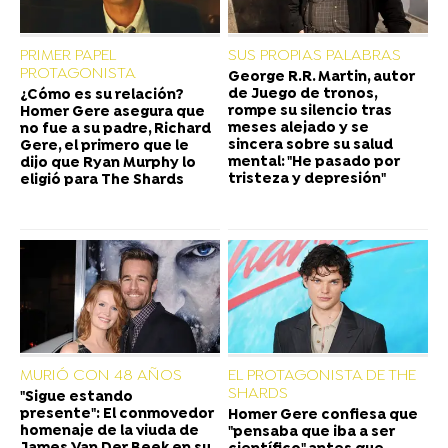
PRIMER PAPEL
SUS PROPIAS PALABRAS
PROTAGONISTA
George R.R. Martin, autor
de Juego de tronos,
¿Cómo es su relación?
rompe su silencio tras
Homer Gere asegura que
meses alejado y se
no fue a su padre, Richard
sincera sobre su salud
Gere, el primero que le
mental: "He pasado por
dijo que Ryan Murphy lo
tristeza y depresión"
eligió para The Shards
MURIÓ CON 48 AÑOS
EL PROTAGONISTA DE THE
SHARDS
"Sigue estando
presente": El conmovedor
Homer Gere confiesa que
homenaje de la viuda de
"pensaba que iba a ser