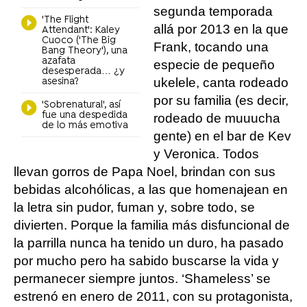
segunda temporada
'The Flight
allá por 2013 en la que
Attendant': Kaley
Cuoco ('The Big
Frank, tocando una
Bang Theory'), una
azafata
especie de pequeño
desesperada… ¿y
ukelele, canta rodeado
asesina?
por su familia (es decir,
'Sobrenatural', así
fue una despedida
rodeado de muuucha
de lo más emotiva
gente) en el bar de Kev
y Veronica. Todos
llevan gorros de Papa Noel, brindan con sus
bebidas alcohólicas, a las que homenajean en
la letra sin pudor, fuman y, sobre todo, se
divierten. Porque la familia más disfuncional de
la parrilla nunca ha tenido un duro, ha pasado
por mucho pero ha sabido buscarse la vida y
permanecer siempre juntos. ‘Shameless’ se
estrenó en enero de 2011, con su protagonista,