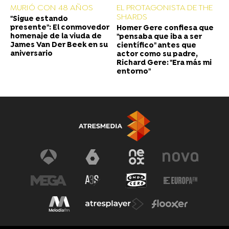
MURIÓ CON 48 AÑOS
EL PROTAGONISTA DE THE
SHARDS
"Sigue estando
presente": El conmovedor
Homer Gere confiesa que
homenaje de la viuda de
"pensaba que iba a ser
James Van Der Beek en su
científico" antes que
aniversario
actor como su padre,
Richard Gere: "Era más mi
entorno"