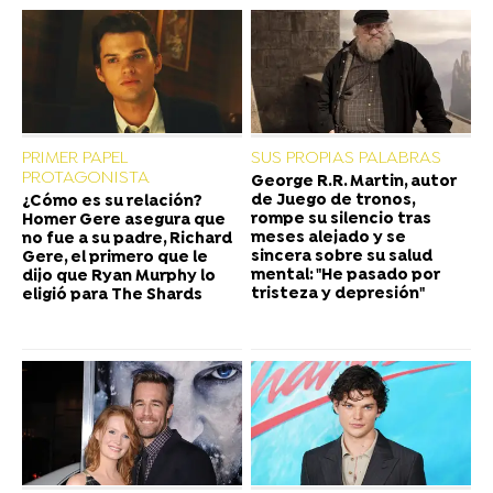
PRIMER PAPEL
SUS PROPIAS PALABRAS
PROTAGONISTA
George R.R. Martin, autor
de Juego de tronos,
¿Cómo es su relación?
rompe su silencio tras
Homer Gere asegura que
meses alejado y se
no fue a su padre, Richard
sincera sobre su salud
Gere, el primero que le
mental: "He pasado por
dijo que Ryan Murphy lo
tristeza y depresión"
eligió para The Shards