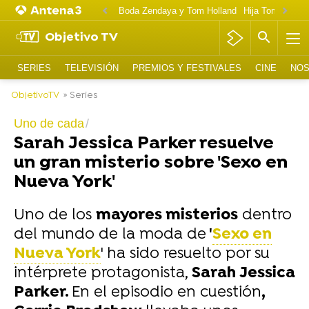
Boda Zendaya y Tom Holland
Hija Tom Cruise 
Objetivo TV
SERIES
TELEVISIÓN
PREMIOS Y FESTIVALES
CINE
NOS
ObjetivoTV
» Series
Uno de cada
Sarah Jessica Parker resuelve
un gran misterio sobre 'Sexo en
Nueva York'
Uno de los
mayores misterios
dentro
del mundo de la moda de
'
Sexo en
Nueva York
' ha sido resuelto por su
intérprete protagonista,
Sarah Jessica
Parker.
En el episodio en cuestión
,