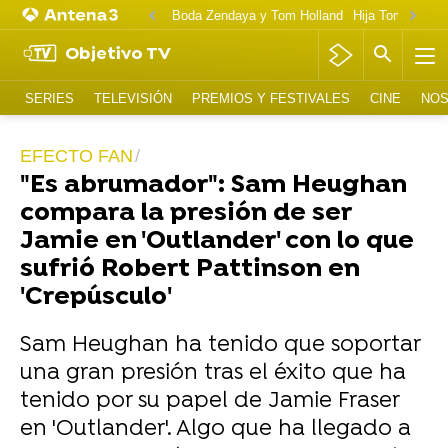
Boda Zendaya y Tom Holland
Hija Tom Cruise 
Objetivo TV
SERIES
TELEVISIÓN
PREMIOS Y FESTIVALES
CINE
NOS
EFECTO FAN
"Es abrumador": Sam Heughan
compara la presión de ser
Jamie en 'Outlander' con lo que
sufrió Robert Pattinson en
'Crepúsculo'
Sam Heughan ha tenido que soportar
una gran presión tras el éxito que ha
tenido por su papel de Jamie Fraser
en 'Outlander'. Algo que ha llegado a