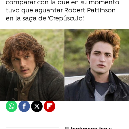
comparar con la que en su momento
tuvo que aguantar Robert Pattinson
en la saga de 'Crepúsculo'.
J. Carlos López Ruedas
Madrid
Actualizado:
08 de septiembre de 2021, 14:08
Publicado:
08 de septiembre de 2021, 14:05
Whatsapp
Facebook
X
Flipboard
El
fenómeno fan
a