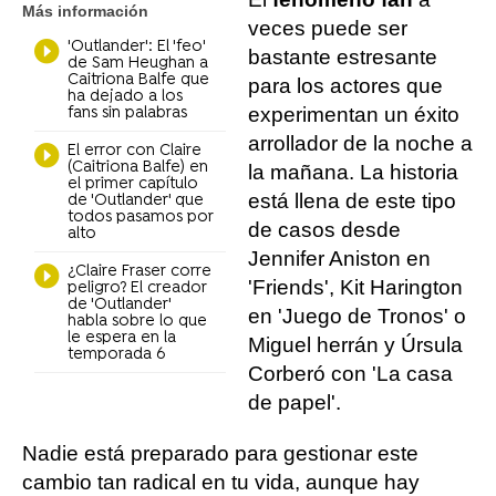
Más información
veces puede ser
'Outlander': El 'feo'
bastante estresante
de Sam Heughan a
Caitriona Balfe que
para los actores que
ha dejado a los
experimentan un éxito
fans sin palabras
arrollador de la noche a
El error con Claire
(Caitriona Balfe) en
la mañana. La historia
el primer capítulo
está llena de este tipo
de 'Outlander' que
todos pasamos por
de casos desde
alto
Jennifer Aniston en
¿Claire Fraser corre
'Friends', Kit Harington
peligro? El creador
de 'Outlander'
en 'Juego de Tronos' o
habla sobre lo que
le espera en la
Miguel herrán y Úrsula
temporada 6
Corberó con 'La casa
de papel'.
Nadie está preparado para gestionar este
cambio tan radical en tu vida, aunque hay