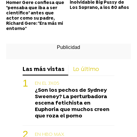
inolvidable Big Pussy de
Homer Gere confiesa que
Los Soprano, a los 80 años
"pensaba que iba a ser
científico" antes que
actor como su padre,
Richard Gere: "Era más mi
entorno"
Las más vistas
Lo último
EN EL 3X05
¿Son los pechos de Sydney
Sweeney? La perturbadora
escena fetichista en
Euphoria que muchos creen
que roza el porno
EN HBO MAX