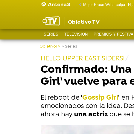
Mujer Bruce Willis culpa
Hij
Objetivo TV
SERIES
TELEVISIÓN
PREMIOS Y FESTIVA
ObjetivoTV
» Series
HELLO UPPER EAST SIDERS!
Confirmado: Una 
Girl' vuelve para 
El reboot de '
Gossip Girl
'
en H
emocionados con la idea. De
ahora hay
una actriz
que se 
-