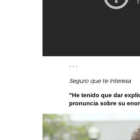
· · ·
Seguro que te interesa
"He tenido que dar expl
pronuncia sobre su eno
Kristen Bell
Gossip Girl