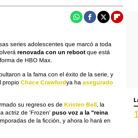
Whatsapp
Facebook
X
Flipboa
esas series adolescentes que marcó a toda
volverá
renovada con un reboot
que está
aforma de HBO Max.
ltaron a la fama con el éxito de la serie, y
l propio
Chace Crawford
ya ha
asegurado
L
irmado su regreso es de
Kristen Bell
, la
a actriz de 'Frozen'
puso voz a la "reina
mporadas de la ficción, y ahora lo hará en