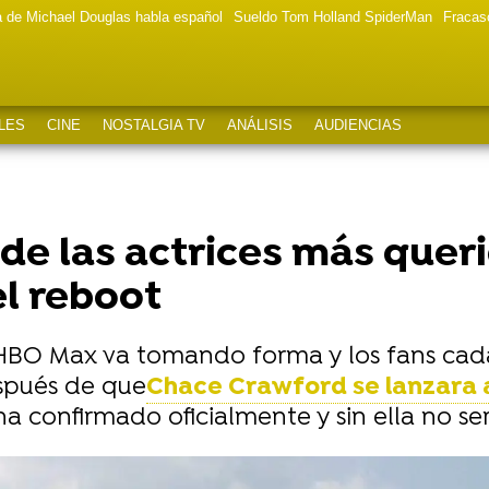
a de Michael Douglas habla español
Sueldo Tom Holland SpiderMan
Fracas
LES
CINE
NOSTALGIA TV
ANÁLISIS
AUDIENCIAS
de las actrices más queri
el reboot
BO Max va tomando forma y los fans cad
spués de que
Chace Crawford se lanzara a
ha confirmado oficialmente y sin ella no se