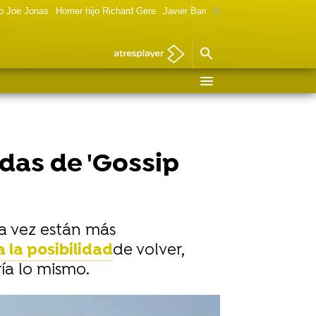
o Joe Jonas
Homer hijo Richard Gere
Javier Bardem política
Marilyn Monr
das de 'Gossip
a vez están más
 la posibilidad
de volver,
ría lo mismo.