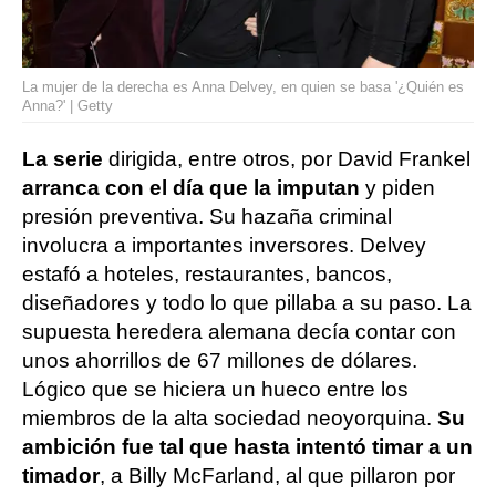
La mujer de la derecha es Anna Delvey, en quien se basa '¿Quién es
Anna?' | Getty
La serie
dirigida, entre otros, por David Frankel
arranca con el día que la imputan
y piden
presión preventiva. Su hazaña criminal
involucra a importantes inversores. Delvey
estafó a hoteles, restaurantes, bancos,
diseñadores y todo lo que pillaba a su paso. La
supuesta heredera alemana decía contar con
unos ahorrillos de 67 millones de dólares.
Lógico que se hiciera un hueco entre los
miembros de la alta sociedad neoyorquina.
Su
ambición fue tal que hasta intentó timar a un
timador
, a Billy McFarland, al que pillaron por