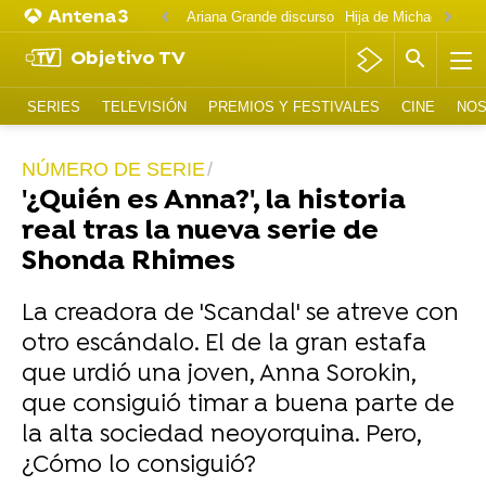
Ariana Grande discurso
Objetivo TV
SERIES
TELEVISIÓN
PREMIOS Y FESTIVALES
CINE
NOS
NÚMERO DE SERIE
'¿Quién es Anna?', la historia
real tras la nueva serie de
Shonda Rhimes
La creadora de 'Scandal' se atreve con
otro escándalo. El de la gran estafa
que urdió una joven, Anna Sorokin,
que consiguió timar a buena parte de
la alta sociedad neoyorquina. Pero,
¿Cómo lo consiguió?