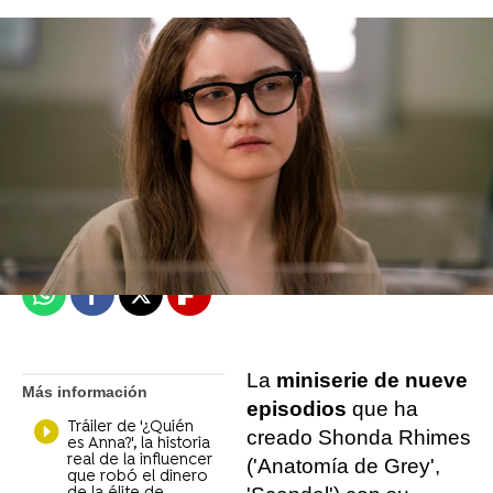
Mariló García
Madrid
Publicado:
10 de febrero de 2022, 19:08
Whatsapp
Facebook
X
Flipboard
La
miniserie de nueve
Más información
episodios
que ha
Tráiler de '¿Quién
creado Shonda Rhimes
es Anna?', la historia
real de la influencer
('Anatomía de Grey',
que robó el dinero