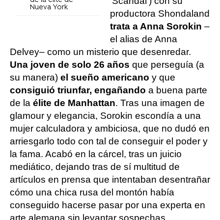
'Scandal') con su
de la élite de
Nueva York
productora Shondaland
trata a Anna Sorokin
–
el alias de Anna
Delvey– como un misterio que desenredar.
Una joven de solo 26 años
que perseguía (a
su manera)
el sueño americano
y que
consiguió triunfar, engañando
a buena parte
de la
élite de Manhattan
. Tras una imagen de
glamour y elegancia, Sorokin escondía a una
mujer calculadora y ambiciosa, que no dudó en
arriesgarlo todo con tal de conseguir el poder y
la fama. Acabó en la cárcel, tras un juicio
mediático, dejando tras de sí multitud de
artículos en prensa que intentaban desentrañar
cómo una chica rusa del montón había
conseguido hacerse pasar por una experta en
arte alemana sin levantar sospechas.