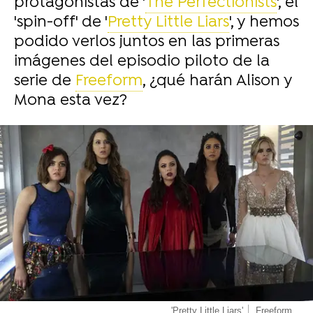
protagonistas de '
The Perfectionists
', el
'spin-off' de '
Pretty Little Liars
', y hemos
podido verlos juntos en las primeras
imágenes del episodio piloto de la
serie de
Freeform
, ¿qué harán Alison y
Mona esta vez?
-
'Pretty Little Liars'
Freeform