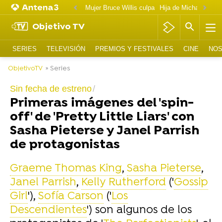
Mujer Bruce Willis culpa
Objetivo TV
SERIES
TELEVISIÓN
PREMIOS Y FESTIVALES
CINE
NOS
ObjetivoTV
» Series
Sin fecha de estreno
Primeras imágenes del 'spin-
off' de 'Pretty Little Liars' con
Sasha Pieterse y Janel Parrish
de protagonistas
Graeme Thomas King
,
Sasha Pieterse
,
Janel Parrish
,
Kelly Rutherford
('
Gossip
Girl
'),
Sofía Carson
('
Los
Descendientes
') son algunos de los