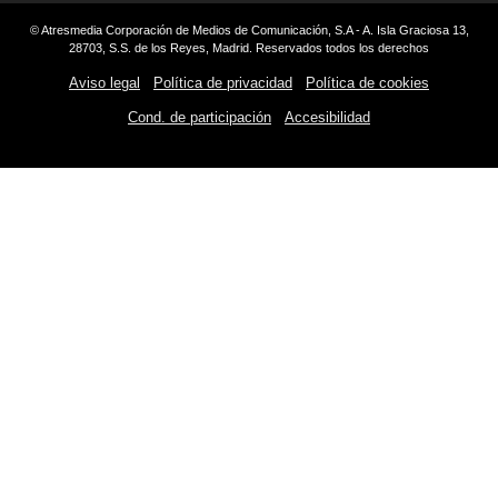
© Atresmedia Corporación de Medios de Comunicación, S.A - A. Isla Graciosa 13,
28703, S.S. de los Reyes, Madrid. Reservados todos los derechos
Aviso legal
Política de privacidad
Política de cookies
Cond. de participación
Accesibilidad