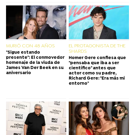
MURIÓ CON 48 AÑOS
EL PROTAGONISTA DE THE
SHARDS
"Sigue estando
presente": El conmovedor
Homer Gere confiesa que
homenaje de la viuda de
"pensaba que iba a ser
James Van Der Beek en su
científico" antes que
aniversario
actor como su padre,
Richard Gere: "Era más mi
entorno"