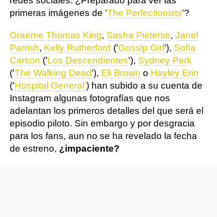
redes sociales. ¿Preparado para ver las
primeras imágenes de '
The Perfectionists
'?
Graeme Thomas King
,
Sasha Pieterse
,
Janel
Parrish
,
Kelly Rutherford
('
Gossip Girl
'),
Sofía
Carson
('
Los Descendientes
'),
Sydney Park
('
The Walking Dead
'),
Eli Brown
o
Hayley Erin
('
Hospital General'
) han subido a su cuenta de
Instagram algunas fotografías que nos
adelantan los primeros detalles del que será el
episodio piloto. Sin embargo y por desgracia
para los fans, aun no se ha revelado la fecha
de estreno,
¿impaciente?