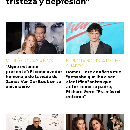
tristeza y depresión"
MURIÓ CON 48 AÑOS
EL PROTAGONISTA DE THE
SHARDS
"Sigue estando
presente": El conmovedor
Homer Gere confiesa que
homenaje de la viuda de
"pensaba que iba a ser
James Van Der Beek en su
científico" antes que
aniversario
actor como su padre,
Richard Gere: "Era más mi
entorno"