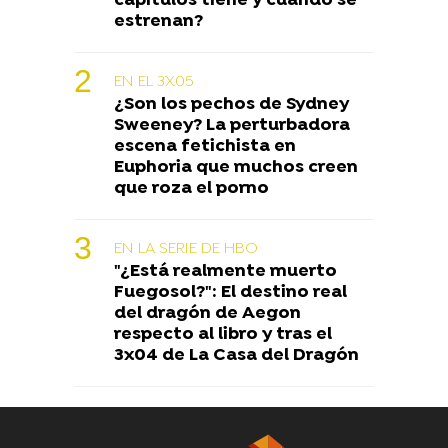
capítulos tiene y cuándo se
estrenan?
EN EL 3X05
¿Son los pechos de Sydney
Sweeney? La perturbadora
escena fetichista en
Euphoria que muchos creen
que roza el porno
EN LA SERIE DE HBO
"¿Está realmente muerto
Fuegosol?": El destino real
del dragón de Aegon
respecto al libro y tras el
3x04 de La Casa del Dragón