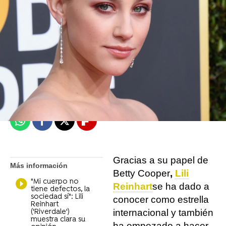
Objetivo TV
Madrid
Publicado:
12 de mayo de 2021, 19:49
Whatsapp
Facebook
X
Flipboard
Gracias a su papel de
Más información
Betty Cooper
,
Lili
"Mi cuerpo no
Reinhart
se ha dado a
tiene defectos, la
sociedad sí": Lili
conocer como estrella
Reinhart
internacional y también
('Riverdale')
muestra clara su
ha empezado a hacer