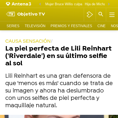
Mujer Bruce Willis culpa
Objetivo TV
SERIES
TELEVISIÓN
PREMIOS Y FESTIVALES
CINE
NOS
CAUSA SENSACIÓN
La piel perfecta de Lili Reinhart
('Riverdale') en su último selfie
al sol
Lili Reinhart es una gran defensora de
que 'menos es más' cuando se trata de
su imagen y ahora ha deslumbrado
con unos selfies de piel perfecta y
maquillaje natural.