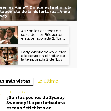
uién es Anna?': Dónde está ahora la
tagonista de la historia real, Anna
lvey
Así son las escenas de
sexo de 'Los Bridgerton'
en la temporada 2: "La
mirada femenina es
clave"
Lady Whistledown vuelve
a la carga en el tráiler de
la temporada 2 de 'Los
Bridgerton': "¿Me
echabas de menos?"
as más vistas
Lo último
EN EL 3X05
¿Son los pechos de Sydney
Sweeney? La perturbadora
escena fetichista en