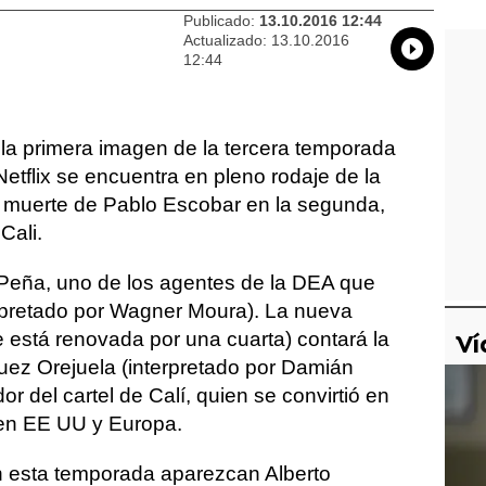
Publicado:
13.10.2016 12:44
Actualizado:
13.10.2016
Whatsap
Compart
Fac
12:44
la primera imagen de la tercera temporada
Netflix se encuentra en pleno rodaje de la
a muerte de Pablo Escobar en la segunda,
Cali.
r Peña, uno de los agentes de la DEA que
rpretado por Wagner Moura). La nueva
e está renovada por una cuarta) contará la
Ví
guez Orejuela (interpretado por Damián
or del cartel de Calí, quien se convirtió en
a en EE UU y Europa.
 esta temporada aparezcan Alberto