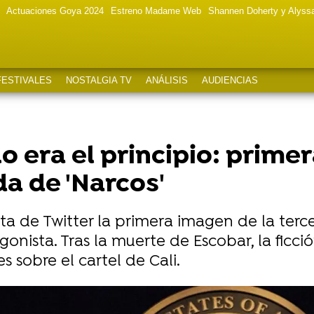
Actuaciones Goya 2024
Estreno Madame Web
Shannen Doherty y Alyss
FESTIVALES
NOSTALGIA TV
ANÁLISIS
AUDIENCIAS
o era el principio: prime
a de 'Narcos'
ta de Twitter la primera imagen de la terc
nista. Tras la muerte de Escobar, la ficci
 sobre el cartel de Cali.