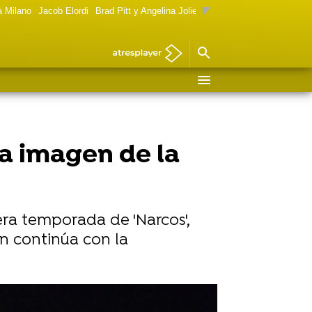
a Milano
Jacob Elordi
Brad Pitt y Angelina Jolie
Mujeres Goya 2024
Foto 
ra imagen de la
era temporada de 'Narcos',
ón continúa con la