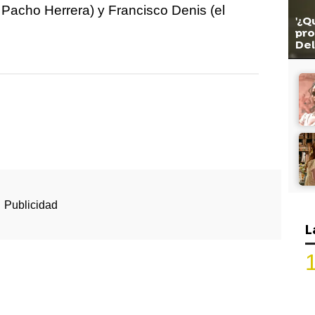
Pacho Herrera) y Francisco Denis (el
'¿Q
.
pro
De
L