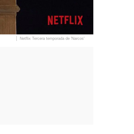
Netflix
Tercera temporada de 'Narcos'