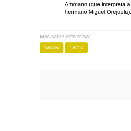
Ammann (que interpreta a 
hermano Miguel Orejuela)
Más sobre este tema:
narcos
Netflix