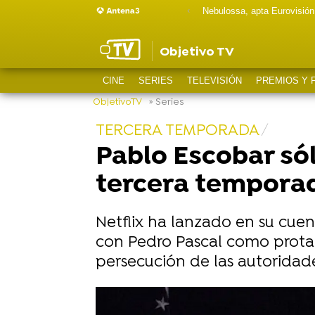
Nebulossa, apta Eurovisión
Objetivo TV
CINE
SERIES
TELEVISIÓN
PREMIOS Y 
ObjetivoTV
» Series
TERCERA TEMPORADA
Pablo Escobar sól
tercera temporad
Netflix ha lanzado en su cuen
con Pedro Pascal como protago
persecución de las autoridades