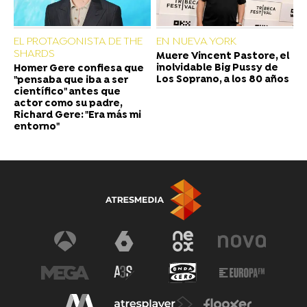
EL PROTAGONISTA DE THE
EN NUEVA YORK
SHARDS
Muere Vincent Pastore, el
inolvidable Big Pussy de
Homer Gere confiesa que
Los Soprano, a los 80 años
"pensaba que iba a ser
científico" antes que
actor como su padre,
Richard Gere: "Era más mi
entorno"