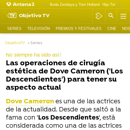
Boda Zendaya y Tom Holland
Hija Tom Cruise 
Objetivo TV
SERIES
TELEVISIÓN
PREMIOS Y FESTIVALES
CINE
NOS
-
ObjetivoTV
» Series
No siempre ha sido así
Las operaciones de cirugía
estética de Dove Cameron ('Los
Descendientes') para tener su
aspecto actual
Dove Cameron
es una de las actrices
de la actualidad. Desde que saltó a la
fama con '
Los Descendientes
', está
considerada como una de las actrices