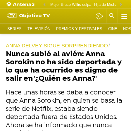
Mujer Bruce Willis culpa
Objetivo TV
SERIES
TELEVISIÓN
PREMIOS Y FESTIVALES
CINE
NOS
ANNA DELVEY SIGUE SORPRENDIENDO
Nunca subió al avión: Anna
Sorokin no ha sido deportada y
lo que ha ocurrido es digno de
salir en '¿Quién es Anna?'
Hace unas horas se daba a conocer
que Anna Sorokin, en quien se basa la
serie de Netflix, estaba siendo
deportada fuera de Estados Unidos.
Ahora se ha informado que nunca