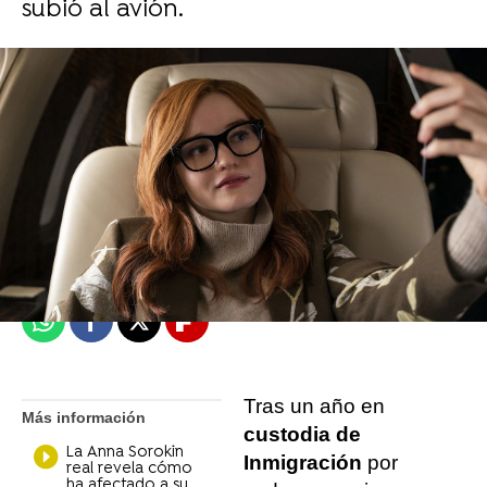
subió al avión.
Isabel S. Samaniego
Madrid
Publicado:
16 de marzo de 2022, 14:26
Whatsapp
Facebook
X
Flipboard
Tras un año en
Más información
custodia de
La Anna Sorokin
Inmigración
por
real revela cómo
ha afectado a su