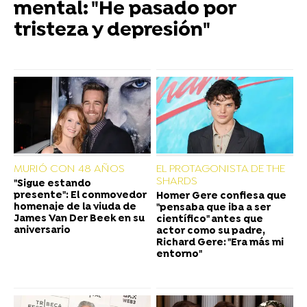
mental: "He pasado por
tristeza y depresión"
MURIÓ CON 48 AÑOS
EL PROTAGONISTA DE THE
SHARDS
"Sigue estando
presente": El conmovedor
Homer Gere confiesa que
homenaje de la viuda de
"pensaba que iba a ser
James Van Der Beek en su
científico" antes que
aniversario
actor como su padre,
Richard Gere: "Era más mi
entorno"