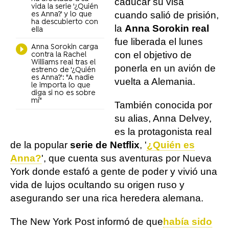
caducar su visa
vida la serie '¿Quién
cuando salió de prisión,
es Anna?' y lo que
ha descubierto con
la
Anna Sorokin real
ella
fue liberada el lunes
Anna Sorokin carga
con el objetivo de
contra la Rachel
Williams real tras el
ponerla en un avión de
estreno de '¿Quién
es Anna?': "A nadie
vuelta a Alemania.
le importa lo que
diga si no es sobre
mí"
También conocida por
su alias, Anna Delvey,
es la protagonista real
de la popular
serie de Netflix
, '
¿Quién es
Anna?
', que cuenta sus aventuras por Nueva
York donde estafó a gente de poder y vivió una
vida de lujos ocultando su origen ruso y
asegurando ser una rica heredera alemana.
The New York Post informó de que
había sido