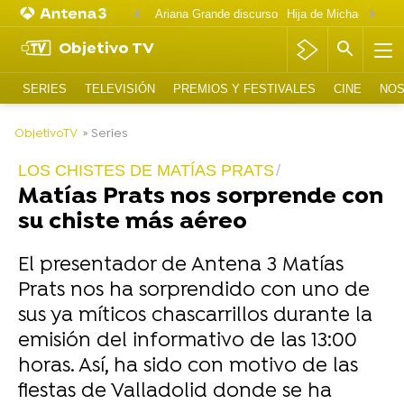
Ariana Grande discurso
Objetivo TV
SERIES
TELEVISIÓN
PREMIOS Y FESTIVALES
CINE
NOS
-
ObjetivoTV
» Series
LOS CHISTES DE MATÍAS PRATS
Matías Prats nos sorprende con
su chiste más aéreo
El presentador de Antena 3 Matías
Prats nos ha sorprendido con uno de
sus ya míticos chascarrillos durante la
emisión del informativo de las 13:00
horas. Así, ha sido con motivo de las
fiestas de Valladolid donde se ha