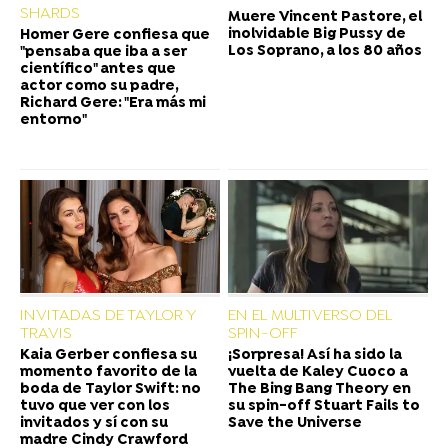
SHARDS
Muere Vincent Pastore, el
inolvidable Big Pussy de
Homer Gere confiesa que
Los Soprano, a los 80 años
"pensaba que iba a ser
científico" antes que
actor como su padre,
Richard Gere: "Era más mi
entorno"
INVITADAS DE TAYLOR Y
EN EL MULTIVERSO DEL
TRAVIS
SPIN-OFF
Kaia Gerber confiesa su
¡Sorpresa! Así ha sido la
momento favorito de la
vuelta de Kaley Cuoco a
boda de Taylor Swift: no
The Bing Bang Theory en
tuvo que ver con los
su spin-off Stuart Fails to
invitados y sí con su
Save the Universe
madre Cindy Crawford