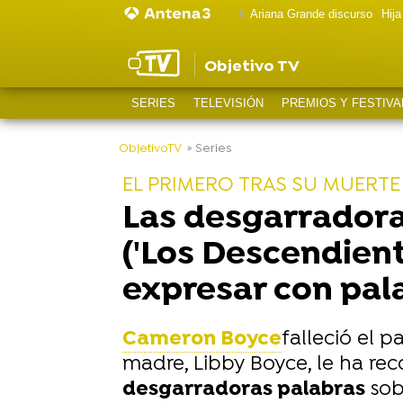
Ariana Grande discurso
Hij
Objetivo TV
SERIES
TELEVISIÓN
PREMIOS Y FESTIVA
-
ObjetivoTV
» Series
EL PRIMERO TRAS SU MUERTE
Las desgarradora
('Los Descendient
expresar con pal
Cameron Boyce
falleció el p
madre, Libby Boyce, le ha re
desgarradoras palabras
sob