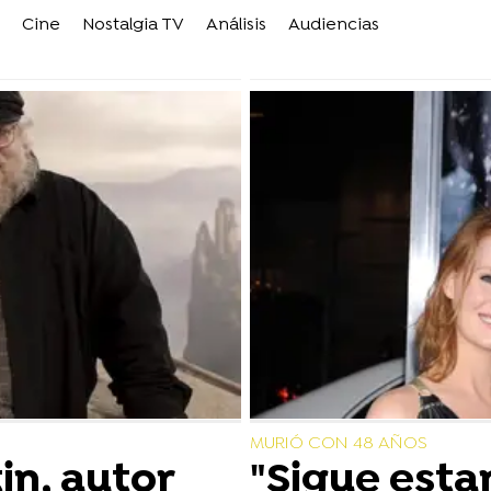
Cine
Nostalgia TV
Análisis
Audiencias
MURIÓ CON 48 AÑOS
in, autor
"Sigue esta