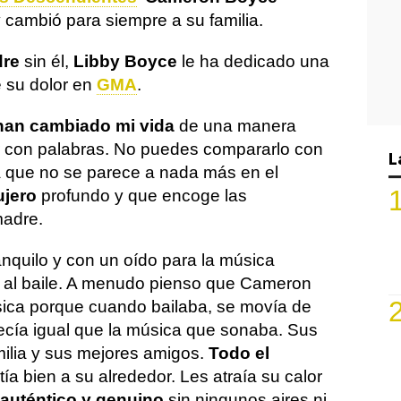
 cambió para siempre a su familia.
dre
sin él,
Libby Boyce
le ha dedicado una
 su dolor en
GMA
.
han cambiado mi vida
de una manera
 con palabras. No puedes compararlo con
L
 que no se parece a nada más en el
ujero
profundo y que encoge las
madre.
anquilo y con un oído para la música
ó al baile. A menudo pienso que Cameron
úsica porque cuando bailaba, se movía de
ecía igual que la música que sonaba. Sus
milia y sus mejores amigos.
Todo el
ía bien a su alrededor. Les atraía su calor
auténtico y genuino
sin ningunos aires ni