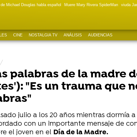
a de Michael Douglas habla español
Muere Mary Rivera SpiderMan
viuda J
LES
CINE
NOSTALGIA TV
ANÁLISIS
AUDIENCIAS
s palabras de la madre 
es'): "Es un trauma que 
abras"
asado julio a los 20 años mientras dormía a
cordado con un importante mensaje de con
re el joven en el
Día de la Madre.