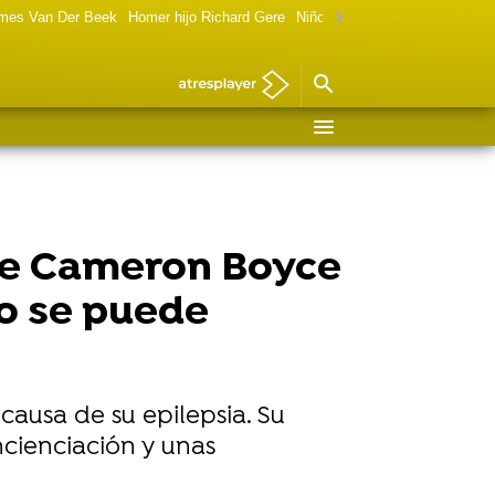
ames Van Der Beek
Homer hijo Richard Gere
Niño de Terminator ahora
Mar
de Cameron Boyce
no se puede
 causa de su epilepsia. Su
cienciación y unas