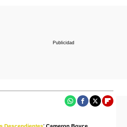
Whatsapp
Facebook
X
Flipboa
s Descendientes
'
Cameron Boyce