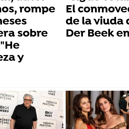
nos, rompe
El conmove
 meses
de la viuda
cera sobre
Der Beek en
 "He
eza y