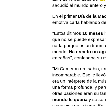
sacudió al mundo entero y
En el primer
Día de la Ma
emotiva carta hablando de
"Estos últimos
10 meses 
que no se puede expresar
nada porque es un trauma
mundo.
Ha creado un ag
entrañas", confesaba su 
"Mi Cameron era sabio, tr
incomparable. Eso le llev
era un intérprete de la m
una forma profunda, y par
otras pasiones eran su fa
mundo le quería
y se sent
y sus pies en la tierra. Era