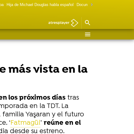
lpa
Hija de Michael Douglas habla español
Documental Las chicas Gilmore
e más vista en la
en los próximos días
tras
mporada en la TDT. La
a familia Yaşaran y el futuro
e. ‘
Fatmagül
’
reúne en el
a desde su estreno.