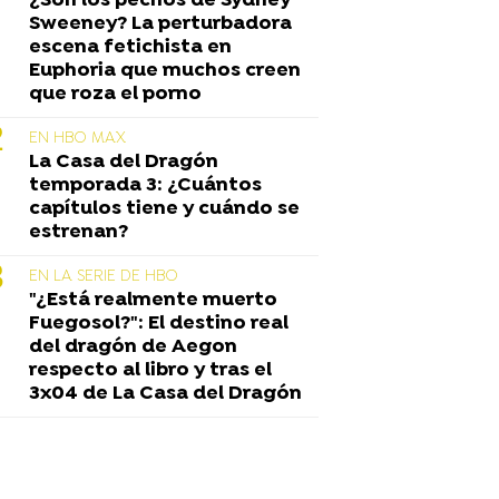
¿Son los pechos de Sydney
Sweeney? La perturbadora
escena fetichista en
Euphoria que muchos creen
que roza el porno
EN HBO MAX
La Casa del Dragón
temporada 3: ¿Cuántos
capítulos tiene y cuándo se
estrenan?
EN LA SERIE DE HBO
"¿Está realmente muerto
Fuegosol?": El destino real
del dragón de Aegon
respecto al libro y tras el
3x04 de La Casa del Dragón