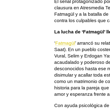
El serial protagonizado p
clausura en Atresmedia Tel
Fatmagül y a la batalla de
contra los culpables que 
La lucha de ‘Fatmagül’ ll
‘
Fatmagül
’ arrancó su rel
Saat). En un pueblo coste
Vural, Selim y Erdogan Ya
acaudalado y poderoso de 
desconocidos hasta ese m
disimular y acallar toda es
como un matrimonio de co
historia para la pareja que
amor y esperanza frente a
Con ayuda psicológica de