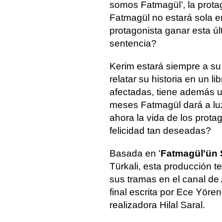
somos Fatmagül’, la protag
Fatmagül no estará sola 
protagonista ganar esta úl
sentencia?
Kerim estará siempre a su
relatar su historia en un l
afectadas, tiene además u
meses Fatmagül dará a luz
ahora la vida de los prota
felicidad tan deseadas?
Basada en '
Fatmagül'ün
Türkali, esta producción t
sus tramas en el canal de
final escrita por Ece Yöre
realizadora Hilal Saral.