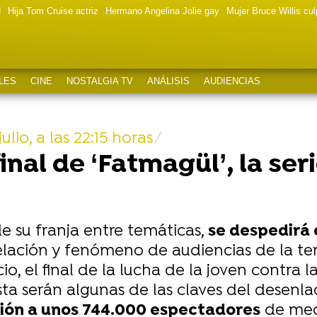
d
Hija Tom Cruise actriz
Hermano Angelina Jolie gay
Mujer Bruce Willis cu
LES
CINE
NOSTALGIA TV
ANÁLISIS
AUDIENCIAS
lio, a las 22:15 horas
nal de ‘Fatmagül’, la seri
 de su franja entre temáticas,
se despedirá 
elación y fenómeno de audiencias de la te
o, el final de la lucha de la joven contra l
 serán algunas de las claves del desenlac
sión a unos 744.000 espectadores
de medi