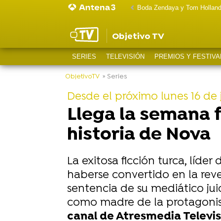
Boda Zendaya y Tom Hollan
Objetivo TV
SERIES
TELEVISIÓN
PREMIOS Y FESTIVA
ObjetivoTV
» Series
Desde el próximo lunes 16 de ju
Llega la semana fi
historia de Nova
La exitosa ficción turca, líder
haberse convertido en la rev
sentencia de su mediático juici
como madre de la protagonista
canal de Atresmedia Televi