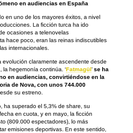
enómeno en audiencias en España
do en uno de los mayores éxitos, a nivel
roducciones. La ficción turca ha ido
de ocasiones a telenovelas
a hace poco, eran las reinas indiscutibles
las internacionales.
 evolución claramente ascendente desde
, la hegemonía continúa. ‘
Fatmagül
’
se ha
o en audiencias, convirtiéndose en la
storia de Nova, con unos 744.000
esde su estreno.
o, ha superado el 5,3% de share, su
echa en cuota, y en mayo, la ficción
to (809.000 espectadores), lo más
tar emisiones deportivas. En este sentido,