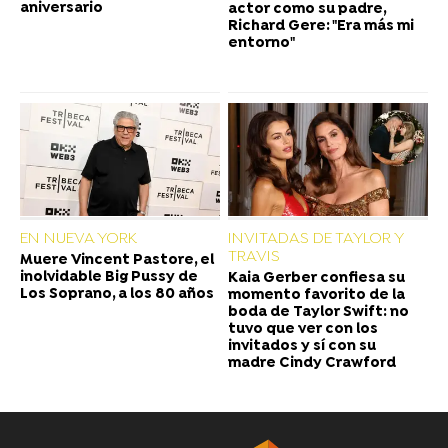
aniversario
actor como su padre,
Richard Gere: "Era más mi
entorno"
EN NUEVA YORK
INVITADAS DE TAYLOR Y
TRAVIS
Muere Vincent Pastore, el
inolvidable Big Pussy de
Kaia Gerber confiesa su
Los Soprano, a los 80 años
momento favorito de la
boda de Taylor Swift: no
tuvo que ver con los
invitados y sí con su
madre Cindy Crawford