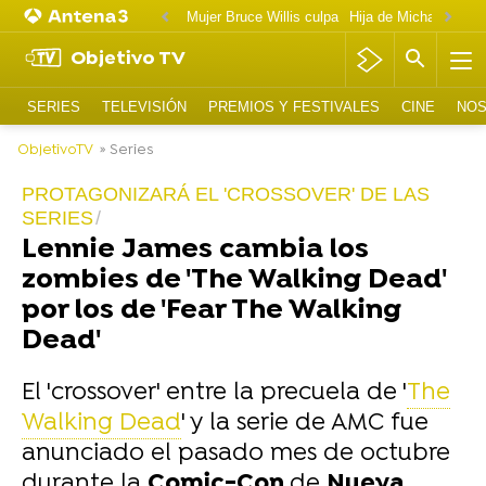
Mujer Bruce Willis culpa
Objetivo TV
SERIES
TELEVISIÓN
PREMIOS Y FESTIVALES
CINE
NOS
ObjetivoTV
» Series
PROTAGONIZARÁ EL 'CROSSOVER' DE LAS
SERIES
Lennie James cambia los
zombies de 'The Walking Dead'
por los de 'Fear The Walking
Dead'
El 'crossover' entre la precuela de '
The
Walking Dead
' y la serie de AMC fue
anunciado el pasado mes de octubre
durante la
Comic-Con
de
Nueva