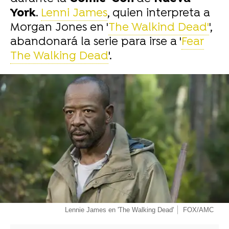
York
.
Lenni James
, quien interpreta a
Morgan Jones en '
The Walkind Dead'
',
abandonará la serie para irse a '
Fear
The Walking Dead
'.
-
Lennie James en 'The Walking Dead'
FOX/AMC