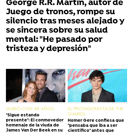
George R.R. Martin, autor de
Juego de tronos, rompe su
silencio tras meses alejado y
se sincera sobre su salud
mental: "He pasado por
tristeza y depresión"
MURIÓ CON 48 AÑOS
EL PROTAGONISTA DE THE
SHARDS
"Sigue estando
presente": El conmovedor
Homer Gere confiesa que
homenaje de la viuda de
"pensaba que iba a ser
James Van Der Beek en su
científico" antes que