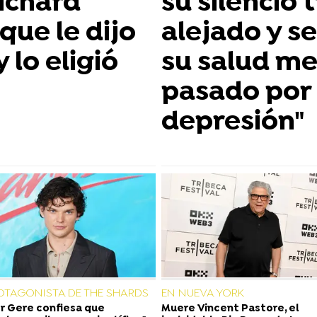
Richard
su silencio
que le dijo
alejado y s
lo eligió
su salud me
pasado por 
depresión"
ROTAGONISTA DE THE SHARDS
EN NUEVA YORK
 Gere confiesa que
Muere Vincent Pastore, el