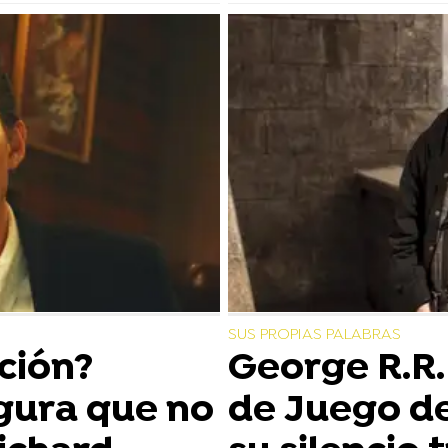
SUS PROPIAS PALABRAS
ción?
George R.R.
gura que no
de Juego d