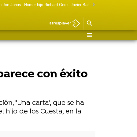
o Joe Jonas
Homer hijo Richard Gere
Javier Bardem política
Marilyn Monr
aparece con éxito
ión, "Una carta", que se ha
l hijo de los Cuesta, en la