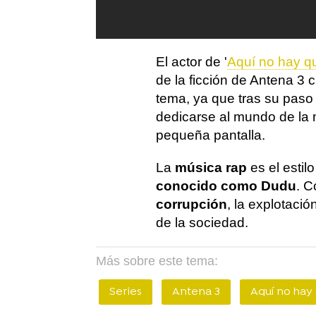
El actor de '
Aquí no hay qu
de la ficción de Antena 3
tema, ya que tras su paso p
dedicarse al mundo de la 
pequeña pantalla.
La
música rap
es el esti
conocido como Dudu
. 
corrupción
, la explotació
de la sociedad.
Más sobre este tema:
Series
Antena 3
Aquí no hay 