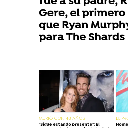
fue a su padre, 
Gere, el primero 
que Ryan Murphy 
para The Shards
MURIÓ CON 48 AÑOS
EL P
"Sigue estando presente": El
Homer