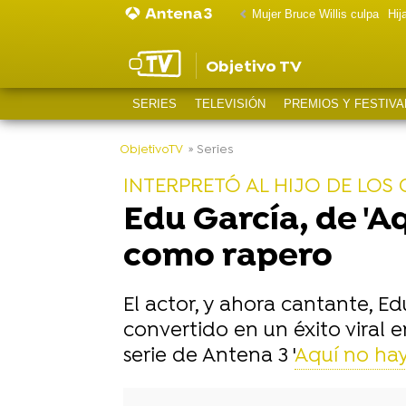
Mujer Bruce Willis culpa
Hij
Objetivo TV
SERIES
TELEVISIÓN
PREMIOS Y FESTIVA
-
ObjetivoTV
» Series
INTERPRETÓ AL HIJO DE LOS
Edu García, de 'A
como rapero
El actor, y ahora cantante, E
convertido en un éxito viral e
serie de Antena 3 '
Aquí no hay