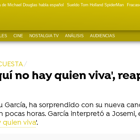
a de Michael Douglas habla español
Sueldo Tom Holland SpiderMan
Fracas
LES
CINE
NOSTALGIA TV
ANÁLISIS
AUDIENCIAS
 CUESTA
quí no hay quien viva', re
du García, ha sorprendido con su nueva canc
n pocas horas. García interpretó a Josemi, e
 quien viva
'.