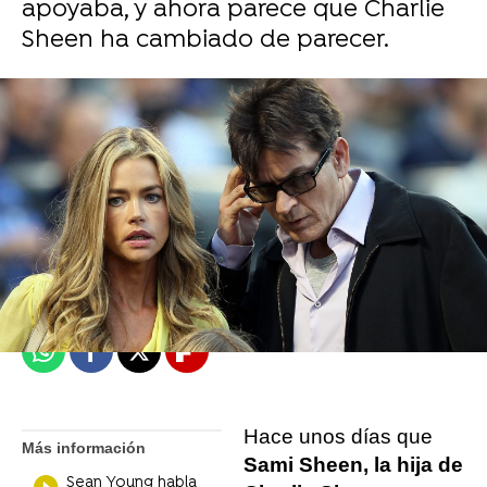
apoyaba, y ahora parece que Charlie
Sheen ha cambiado de parecer.
Daniel Gómez
Madrid
Publicado:
20 de junio de 2022, 18:44
Whatsapp
Facebook
X
Flipboard
Hace unos días que
Más información
Sami Sheen, la hija de
Sean Young habla