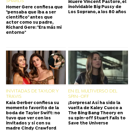
SHARDS
Muere Vincent Pastore, el
inolvidable Big Pussy de
Homer Gere confiesa que
Los Soprano, a los 80 años
"pensaba que iba a ser
científico" antes que
actor como su padre,
Richard Gere: "Era más mi
entorno"
INVITADAS DE TAYLOR Y
EN EL MULTIVERSO DEL
TRAVIS
SPIN-OFF
Kaia Gerber confiesa su
¡Sorpresa! Así ha sido la
momento favorito de la
vuelta de Kaley Cuoco a
boda de Taylor Swift: no
The Bing Bang Theory en
tuvo que ver con los
su spin-off Stuart Fails to
invitados y sí con su
Save the Universe
madre Cindy Crawford