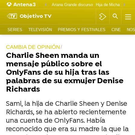
Ariana Grande discurso
Objetivo TV
SERIES
TELEVISIÓN
PREMIOS Y FESTIVALES
CINE
NOS
CAMBIA DE OPINIÓN
Charlie Sheen manda un
mensaje público sobre el
OnlyFans de su hija tras las
palabras de su exmujer Denise
Richards
Sami, la hija de Charlie Sheen y Denise
Richards, se ha abierto recientemente
una cuenta de OnlyFans. Había
reconocido que era su madre la que la