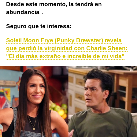
Desde este momento, la tendrá en
abundancia
".
Seguro que te interesa:
Soleil Moon Frye (Punky Brewster) revela
que perdió la virginidad con Charlie Sheen:
"El día más extraño e increíble de mi vida"
ObjetivoTV
» Series