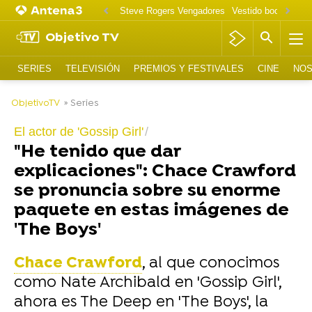
Steve Rogers Vengadores
Vestido boda Tallula
Objetivo TV
SERIES
TELEVISIÓN
PREMIOS Y FESTIVALES
CINE
NOS
-
ObjetivoTV
» Series
El actor de 'Gossip Girl'
"He tenido que dar
explicaciones": Chace Crawford
se pronuncia sobre su enorme
paquete en estas imágenes de
'The Boys'
Chace Crawford
, al que conocimos
como Nate Archibald en 'Gossip Girl',
ahora es The Deep en 'The Boys', la