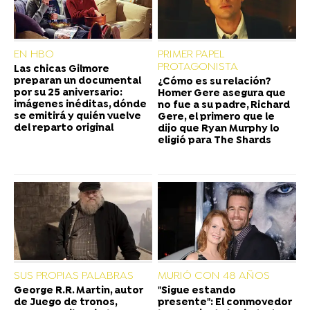
EN HBO
PRIMER PAPEL
PROTAGONISTA
Las chicas Gilmore
preparan un documental
¿Cómo es su relación?
por su 25 aniversario:
Homer Gere asegura que
imágenes inéditas, dónde
no fue a su padre, Richard
se emitirá y quién vuelve
Gere, el primero que le
del reparto original
dijo que Ryan Murphy lo
eligió para The Shards
SUS PROPIAS PALABRAS
MURIÓ CON 48 AÑOS
George R.R. Martin, autor
"Sigue estando
de Juego de tronos,
presente": El conmovedor