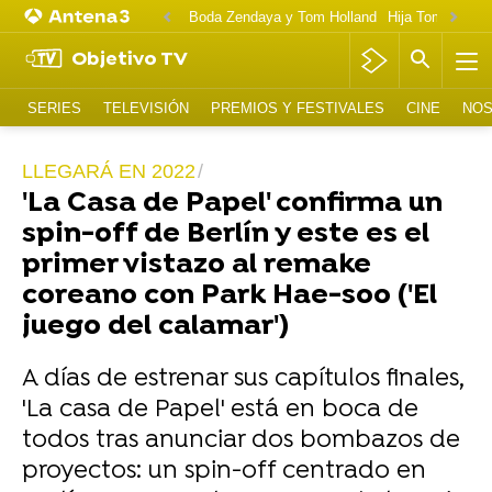
Boda Zendaya y Tom Holland
Hija Tom Cruise 
Objetivo TV
SERIES
TELEVISIÓN
PREMIOS Y FESTIVALES
CINE
NOS
LLEGARÁ EN 2022
'La Casa de Papel' confirma un
spin-off de Berlín y este es el
primer vistazo al remake
coreano con Park Hae-soo ('El
juego del calamar')
A días de estrenar sus capítulos finales,
'La casa de Papel' está en boca de
todos tras anunciar dos bombazos de
proyectos: un spin-off centrado en