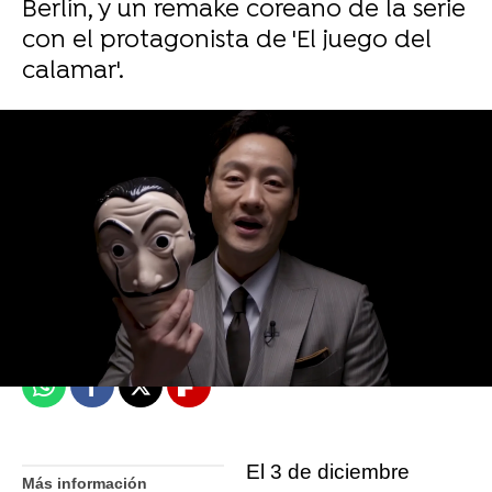
Berlín, y un remake coreano de la serie
con el protagonista de 'El juego del
calamar'.
Isabel S. Samaniego
Madrid
Publicado:
01 de diciembre de 2021, 09:03
Whatsapp
Facebook
X
Flipboard
El 3 de diciembre
Más información