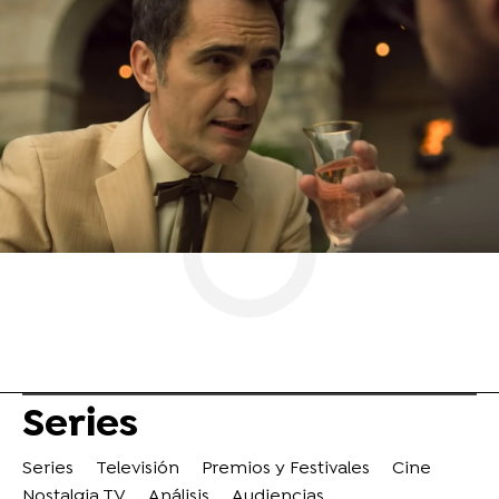
La casa de papel
Berlín
El juego del calamar
ObjetivoTV
» Series
Series
Series
Televisión
Premios y Festivales
Cine
Nostalgia TV
Análisis
Audiencias