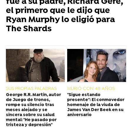
fue a su padre, Richard Gere,
el primero que le dijo que
Ryan Murphy lo eligió para
The Shards
SUS PROPIAS PALABRAS
MURIÓ CON 48 AÑOS
George R.R. Martin, autor
"Sigue estando
de Juego de tronos,
presente": El conmovedor
rompe su silencio tras
homenaje de la viuda de
meses alejado y se
James Van Der Beek en su
sincera sobre su salud
aniversario
mental: "He pasado por
tristeza y depresión"